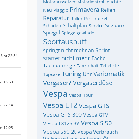
Motoraussetzer
Motorkontrollleuchte
Primavera
Reifen
Neu
Piaggio
Reparatur
Roller
Rost
ruckelt
Schaltplan
Sitzbank
Schaden
Service
Spiegel
Spiegelgewinde
Sportauspuff
springt nicht mehr an
Sprint
8 at 22:54
startet nicht mehr
Tacho
Tachoanzeige
Tankinhalt
Teileliste
Tuning
Variomatik
Uhr
Topcase
Vergaser?
Vergaserdüse
at 16:53
Vespa
Vespa-Tour
Vespa ET2
Vespa GTS
at 22:14
Vespa GTS 300
Vespa GTV
Vespa S 50
Vespa LX125 3V
at 12:25
Vespa s50 2t
Vespa Verbrauch