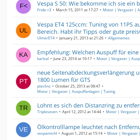
Vespa S 50: Wie bekomme ich sie ein b
Frida <3
March 15, 2011 at 17:27
Motor | Vergaser | 
Vespa ET4 125ccm: Tuning von 11PS au
Bereich. Habt ihr Tipps oder gute preis
UlmerET4
January 21, 2013 at 21:26
Allgemeines
Empfehlung: Welchen Auspuff für eine
karlsal
June 23, 2014 at 10:17
Motor | Vergaser | Ausp
neue Seitenabdeckungsverlängerung u
1800 Lumen für GTS
pteclinz
October 25, 2013 at 08:47
Motor | Vergaser | Auspuffanlagen | Tuning
Lohnt es sich den Distanzring zu entfe
Tripleseven
April 12, 2012 at 14:44
Motor | Vergaser |
Ölkontrolllampe leuchtet nach Entfern
vespamichl
August 1, 2012 at 15:14
Motor | Vergaser 