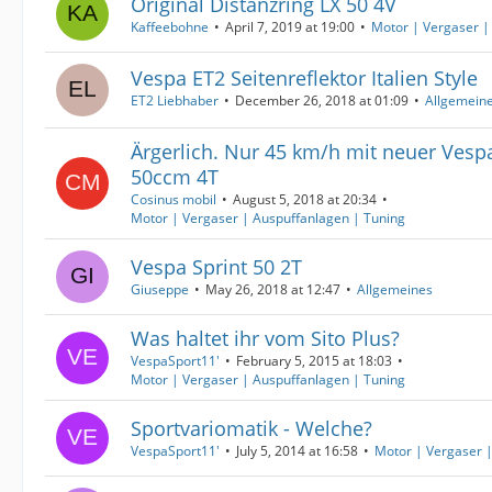
Original Distanzring LX 50 4V
Kaffeebohne
April 7, 2019 at 19:00
Motor | Vergaser |
Vespa ET2 Seitenreflektor Italien Style
ET2 Liebhaber
December 26, 2018 at 01:09
Allgemein
Ärgerlich. Nur 45 km/h mit neuer Vesp
50ccm 4T
Cosinus mobil
August 5, 2018 at 20:34
Motor | Vergaser | Auspuffanlagen | Tuning
Vespa Sprint 50 2T
Giuseppe
May 26, 2018 at 12:47
Allgemeines
Was haltet ihr vom Sito Plus?
VespaSport11'
February 5, 2015 at 18:03
Motor | Vergaser | Auspuffanlagen | Tuning
Sportvariomatik - Welche?
VespaSport11'
July 5, 2014 at 16:58
Motor | Vergaser 