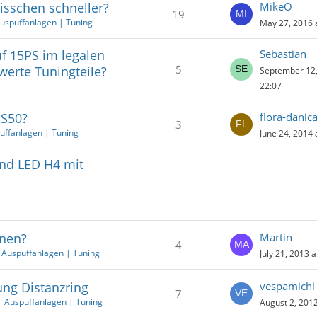
isschen schneller?
MikeO
19
Auspuffanlagen | Tuning
May 27, 2016 
f 15PS im legalen
Sebastian
5
werte Tuningteile?
September 12,
22:07
 S50?
flora-danic
3
uffanlagen | Tuning
June 24, 2014 
nd LED H4 mit
rnen?
Martin
4
 Auspuffanlagen | Tuning
July 21, 2013 a
ung Distanzring
vespamichl
7
| Auspuffanlagen | Tuning
August 2, 2012