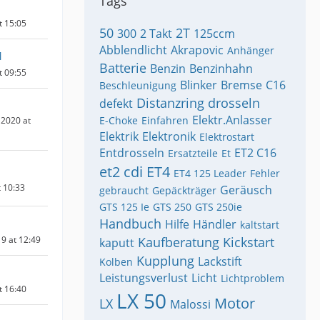
Tags
t 15:05
50
2T
300
2 Takt
125ccm
Abblendlicht
Akrapovic
Anhänger
1
Batterie
Benzin
Benzinhahn
t 09:55
Blinker
Bremse
C16
Beschleunigung
Distanzring
drosseln
defekt
Elektr.Anlasser
E-Choke
Einfahren
2020 at
Elektrik
Elektronik
Elektrostart
Entdrosseln
ET2 C16
Ersatzteile
Et
et2 cdi
ET4
ET4 125 Leader
Fehler
t 10:33
Geräusch
gebraucht
Gepäckträger
GTS 125 Ie
GTS 250
GTS 250ie
Handbuch
Hilfe
Händler
kaltstart
9 at 12:49
Kaufberatung
Kickstart
kaputt
Kupplung
Lackstift
Kolben
Leistungsverlust
Licht
Lichtproblem
t 16:40
LX 50
Motor
LX
Malossi