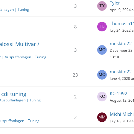
Tyler
3
fanlagen | Tuning
April 9, 2024 a
Thomas 51
8
July 24, 2022 a
lossi Multivar /
moskito22
3
December 23, 
r | Auspuffanlagen | Tuning
13:10
moskito22
23
June 4, 2020 a
 cdi tuning
KC-1992
2
Auspuffanlagen | Tuning
August 12, 201
Michi Michi
2
Auspuffanlagen | Tuning
July 18, 2019 a