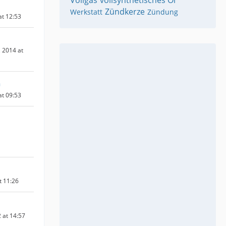
Vollgas
vollsynthetisches Öl
Zündkerze
Werkstatt
Zündung
at 12:53
 2014 at
a
at 09:53
t 11:26
 at 14:57