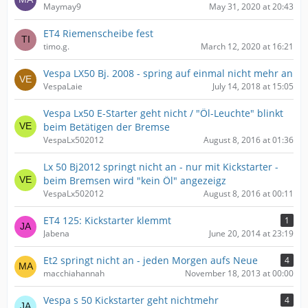
Maymay9
May 31, 2020 at 20:43
ET4 Riemenscheibe fest
timo.g.
March 12, 2020 at 16:21
Vespa LX50 Bj. 2008 - spring auf einmal nicht mehr an
VespaLaie
July 14, 2018 at 15:05
Vespa Lx50 E-Starter geht nicht / "Öl-Leuchte" blinkt
beim Betätigen der Bremse
VespaLx502012
August 8, 2016 at 01:36
Lx 50 Bj2012 springt nicht an - nur mit Kickstarter -
beim Bremsen wird "kein Öl" angezeigz
VespaLx502012
August 8, 2016 at 00:11
ET4 125: Kickstarter klemmt
1
Jabena
June 20, 2014 at 23:19
Et2 springt nicht an - jeden Morgen aufs Neue
4
macchiahannah
November 18, 2013 at 00:00
Vespa s 50 Kickstarter geht nichtmehr
4