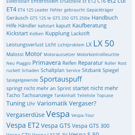
et2 cdi
Entdrosseln
ET2 C16
Elektrostart
Ersatzteile
Et
ET4
ET4 125 Leader
Fehler
gebraucht
Gepäckträger
Handbuch
Geräusch
GTS 125 Ie
GTS 250
GTS 250ie
Kaufberatung
Hilfe
Händler
kaputt
kaltstart
Kickstart
Kupplung
Lackstift
Kolben
LX 50
LX
Leistungsverlust
Licht
Lichtproblem
Motor
Malossi
Motoraussetzer
Motorkontrollleuchte
Primavera
Reparatur
Reifen
Neu
Piaggio
Roller
Rost
Schaltplan
Sitzbank
Spiegel
ruckelt
Schaden
Service
Sportauspuff
Spiegelgewinde
startet nicht mehr
springt nicht mehr an
Sprint
Tacho
Tachoanzeige
Tankinhalt
Teileliste
Topcase
Tuning
Variomatik
Vergaser?
Uhr
Vespa
Vergaserdüse
Vespa-Tour
Vespa ET2
Vespa GTS
Vespa GTS 300
Vespa S 50