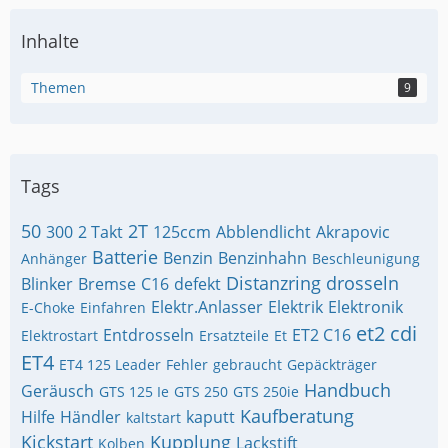
Inhalte
Themen
9
Tags
50
2T
300
2 Takt
125ccm
Abblendlicht
Akrapovic
Batterie
Benzin
Benzinhahn
Anhänger
Beschleunigung
Distanzring
drosseln
Blinker
Bremse
C16
defekt
Elektr.Anlasser
Elektrik
Elektronik
E-Choke
Einfahren
et2 cdi
Entdrosseln
ET2 C16
Elektrostart
Ersatzteile
Et
ET4
ET4 125 Leader
Fehler
gebraucht
Gepäckträger
Handbuch
Geräusch
GTS 125 Ie
GTS 250
GTS 250ie
Kaufberatung
Hilfe
Händler
kaputt
kaltstart
Kickstart
Kupplung
Lackstift
Kolben