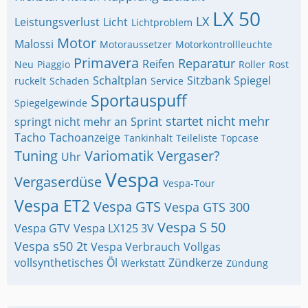
LX 50
LX
Leistungsverlust
Licht
Lichtproblem
Motor
Malossi
Motoraussetzer
Motorkontrollleuchte
Primavera
Reparatur
Reifen
Neu
Piaggio
Roller
Rost
Schaltplan
Sitzbank
Spiegel
ruckelt
Schaden
Service
Sportauspuff
Spiegelgewinde
startet nicht mehr
springt nicht mehr an
Sprint
Tacho
Tachoanzeige
Tankinhalt
Teileliste
Topcase
Tuning
Variomatik
Vergaser?
Uhr
Vespa
Vergaserdüse
Vespa-Tour
Vespa ET2
Vespa GTS
Vespa GTS 300
Vespa S 50
Vespa GTV
Vespa LX125 3V
Vespa s50 2t
Vespa Verbrauch
Vollgas
vollsynthetisches Öl
Zündkerze
Werkstatt
Zündung