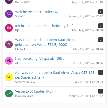
Bodus2000
August 1, 2017 at 11:18
Welche Vespa? ET oder LX?
6
Sofie50
January 25, 2016 at 12:12
Ich brauche eine Entscheidungshilfe
9
Björn
March 9, 2014 at 10:38
Was ist zu beachten beim Kauf einer
2
gebrauchten Vespa ET2 BJ 2000?
Chillpill53
May 17, 2013 at 18:14
Kaufberatung: Vespa ab 125ccm
Alto
April 15, 2012 at 10:26
Auf was soll man beim Kauf einer Vespa GTS 125
4
i.e. Super achten?
SchäffersCrew
July 12, 2011 at 09:03
Vespa LX50 kaufen (Köln)
5
Joko Mallorca
January 27, 2011 at 21:32