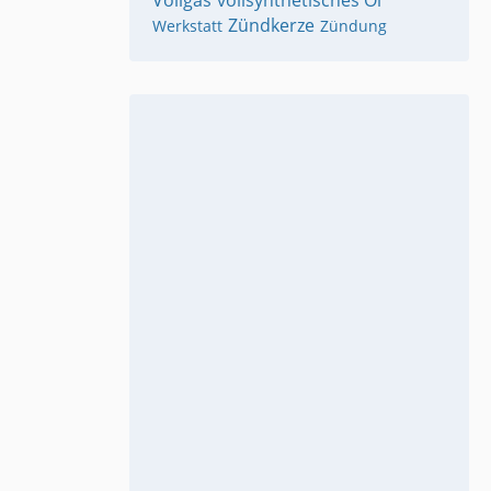
Vollgas
vollsynthetisches Öl
Zündkerze
Werkstatt
Zündung