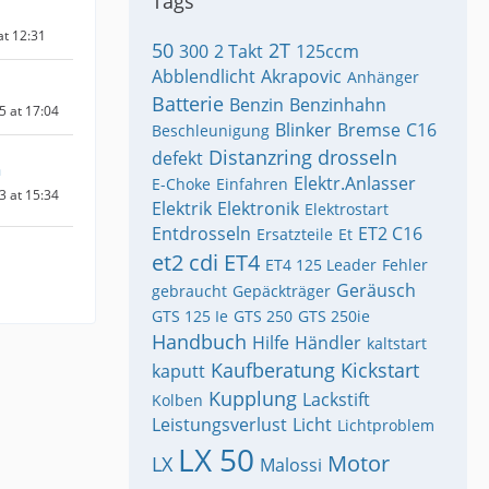
Tags
at 12:31
50
2T
300
2 Takt
125ccm
Abblendlicht
Akrapovic
Anhänger
Batterie
Benzin
Benzinhahn
5 at 17:04
Blinker
Bremse
C16
Beschleunigung
Distanzring
drosseln
defekt
a
Elektr.Anlasser
E-Choke
Einfahren
3 at 15:34
Elektrik
Elektronik
Elektrostart
Entdrosseln
ET2 C16
Ersatzteile
Et
et2 cdi
ET4
ET4 125 Leader
Fehler
Geräusch
gebraucht
Gepäckträger
GTS 125 Ie
GTS 250
GTS 250ie
Handbuch
Hilfe
Händler
kaltstart
Kaufberatung
Kickstart
kaputt
Kupplung
Lackstift
Kolben
Leistungsverlust
Licht
Lichtproblem
LX 50
Motor
LX
Malossi