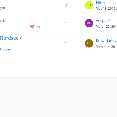
Filtor
2
ngen
May 13, 2019 
our
Vespa21
1
March 22, 201
1
 Nordsee /
flora-danic
1
March 14, 201
ltungen