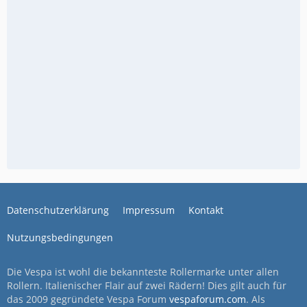
Datenschutzerklärung
Impressum
Kontakt
Nutzungsbedingungen
Die Vespa ist wohl die bekannteste Rollermarke unter allen
Rollern. Italienischer Flair auf zwei Rädern! Dies gilt auch für
das 2009 gegründete Vespa Forum
vespaforum.com
. Als