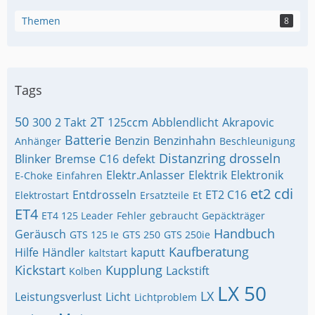
Themen
8
Tags
50
2T
300
2 Takt
125ccm
Abblendlicht
Akrapovic
Batterie
Benzin
Benzinhahn
Anhänger
Beschleunigung
Distanzring
drosseln
Blinker
Bremse
C16
defekt
Elektr.Anlasser
Elektrik
Elektronik
E-Choke
Einfahren
et2 cdi
Entdrosseln
ET2 C16
Elektrostart
Ersatzteile
Et
ET4
ET4 125 Leader
Fehler
gebraucht
Gepäckträger
Handbuch
Geräusch
GTS 125 Ie
GTS 250
GTS 250ie
Kaufberatung
Hilfe
Händler
kaputt
kaltstart
Kickstart
Kupplung
Lackstift
Kolben
LX 50
LX
Leistungsverlust
Licht
Lichtproblem