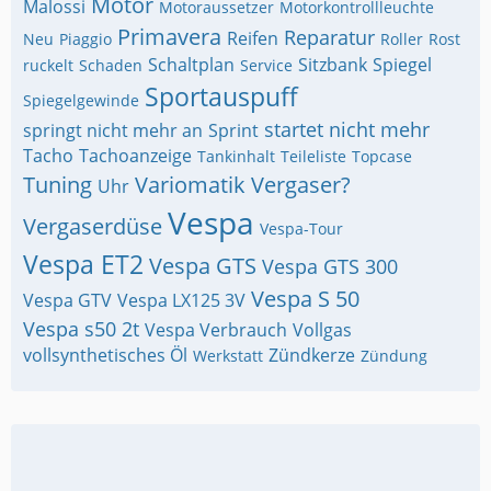
Motor
Malossi
Motoraussetzer
Motorkontrollleuchte
Primavera
Reparatur
Reifen
Neu
Piaggio
Roller
Rost
Schaltplan
Sitzbank
Spiegel
ruckelt
Schaden
Service
Sportauspuff
Spiegelgewinde
startet nicht mehr
springt nicht mehr an
Sprint
Tacho
Tachoanzeige
Tankinhalt
Teileliste
Topcase
Tuning
Variomatik
Vergaser?
Uhr
Vespa
Vergaserdüse
Vespa-Tour
Vespa ET2
Vespa GTS
Vespa GTS 300
Vespa S 50
Vespa GTV
Vespa LX125 3V
Vespa s50 2t
Vespa Verbrauch
Vollgas
vollsynthetisches Öl
Zündkerze
Werkstatt
Zündung