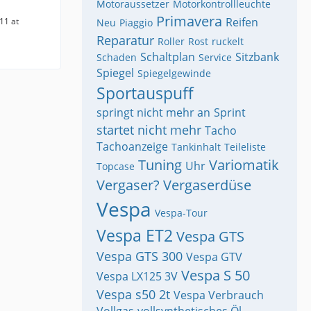
Motoraussetzer
Motorkontrollleuchte
Primavera
Reifen
11 at
Neu
Piaggio
Reparatur
Roller
Rost
ruckelt
Schaltplan
Sitzbank
Schaden
Service
Spiegel
Spiegelgewinde
Sportauspuff
springt nicht mehr an
Sprint
startet nicht mehr
Tacho
Tachoanzeige
Tankinhalt
Teileliste
Tuning
Variomatik
Uhr
Topcase
Vergaser?
Vergaserdüse
Vespa
Vespa-Tour
Vespa ET2
Vespa GTS
Vespa GTS 300
Vespa GTV
Vespa S 50
Vespa LX125 3V
Vespa s50 2t
Vespa Verbrauch