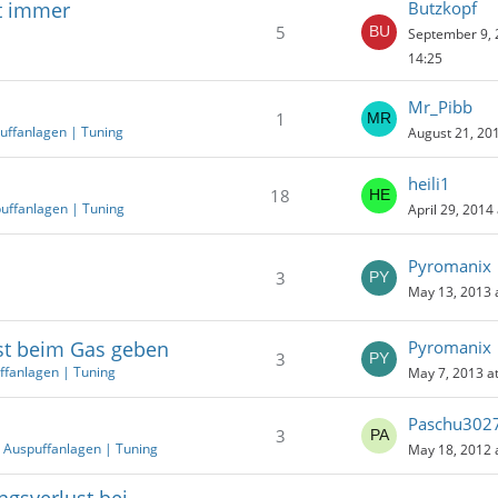
t immer
Butzkopf
5
September 9, 
14:25
Mr_Pibb
1
uffanlagen | Tuning
August 21, 201
heili1
18
uffanlagen | Tuning
April 29, 2014
Pyromanix
3
May 13, 2013 
ust beim Gas geben
Pyromanix
3
ffanlagen | Tuning
May 7, 2013 a
Paschu302
3
 Auspuffanlagen | Tuning
May 18, 2012 