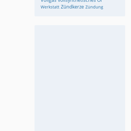
Vollgas
vollsynthetisches Öl
Zündkerze
Werkstatt
Zündung