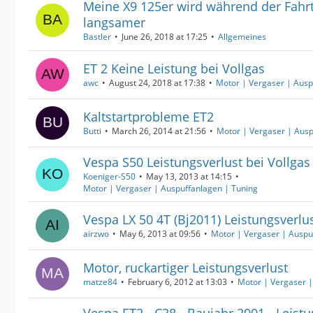
Meine X9 125er wird während der Fahr
langsamer
Bastler
June 26, 2018 at 17:25
Allgemeines
ET 2 Keine Leistung bei Vollgas
awc
August 24, 2018 at 17:38
Motor | Vergaser | Ausp
Kaltstartprobleme ET2
Butti
March 26, 2014 at 21:56
Motor | Vergaser | Ausp
Vespa S50 Leistungsverlust bei Vollgas
Koeniger-S50
May 13, 2013 at 14:15
Motor | Vergaser | Auspuffanlagen | Tuning
Vespa LX 50 4T (Bj2011) Leistungsverl
airzwo
May 6, 2013 at 09:56
Motor | Vergaser | Auspu
Motor, ruckartiger Leistungsverlust
matze84
February 6, 2012 at 13:03
Motor | Vergaser |