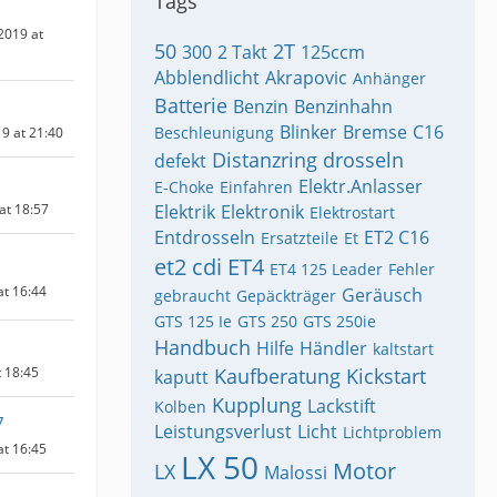
Tags
2019 at
50
2T
300
2 Takt
125ccm
Abblendlicht
Akrapovic
Anhänger
Batterie
Benzin
Benzinhahn
Blinker
Bremse
C16
Beschleunigung
9 at 21:40
Distanzring
drosseln
defekt
Elektr.Anlasser
E-Choke
Einfahren
 at 18:57
Elektrik
Elektronik
Elektrostart
Entdrosseln
ET2 C16
Ersatzteile
Et
et2 cdi
ET4
ET4 125 Leader
Fehler
at 16:44
Geräusch
gebraucht
Gepäckträger
GTS 125 Ie
GTS 250
GTS 250ie
Handbuch
Hilfe
Händler
kaltstart
t 18:45
Kaufberatung
Kickstart
kaputt
Kupplung
Lackstift
Kolben
7
Leistungsverlust
Licht
Lichtproblem
at 16:45
LX 50
Motor
LX
Malossi