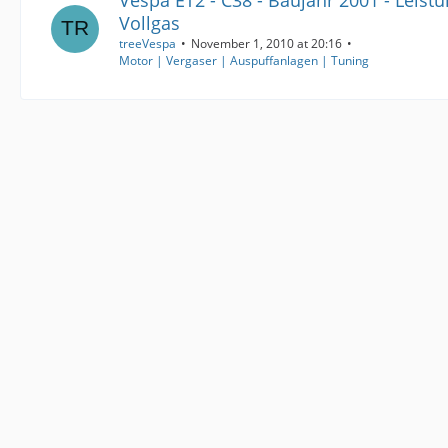
Vespa ET2 - C38 - Baujahr 2001 - Leistu
Vollgas
treeVespa
November 1, 2010 at 20:16
Motor | Vergaser | Auspuffanlagen | Tuning