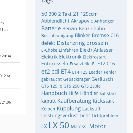
Tags
50
2T
300
2 Takt
125ccm
Abblendlicht
Akrapovic
Anhänger
es
Batterie
Benzin
Benzinhahn
21 at
Blinker
Bremse
C16
Beschleunigung
Distanzring
drosseln
defekt
Elektr.Anlasser
E-Choke
Einfahren
t 20:34
Elektrik
Elektronik
Elektrostart
Entdrosseln
ET2 C16
Ersatzteile
Et
et2 cdi
ET4
ET4 125 Leader
Fehler
012 at
Geräusch
gebraucht
Gepäckträger
GTS 125 Ie
GTS 250
GTS 250ie
Handbuch
Hilfe
Händler
kaltstart
Kaufberatung
Kickstart
kaputt
t 21:06
Kupplung
Lackstift
Kolben
Leistungsverlust
Licht
Lichtproblem
LX 50
Motor
LX
Malossi