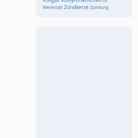
Vollgas
vollsynthetisches Öl
Zündkerze
Werkstatt
Zündung