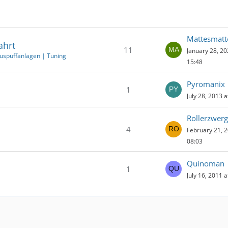
Mattesmatt
ahrt
11
January 28, 20
uspuffanlagen | Tuning
15:48
Pyromanix
1
July 28, 2013 a
Rollerzwerg
4
February 21, 2
08:03
Quinoman
1
July 16, 2011 a