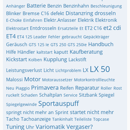
Batterie
Benzin
Benzinhahn
Anhänger
Beschleunigung
Distanzring
drosseln
Blinker
Bremse
C16
defekt
Elektr.Anlasser
Elektrik
Elektronik
E-Choke
Einfahren
et2 cdi
Entdrosseln
ET2 C16
Elektrostart
Ersatzteile
Et
ET4
ET4 125 Leader
Fehler
gebraucht
Gepäckträger
Handbuch
Geräusch
GTS 125 Ie
GTS 250
GTS 250ie
Kaufberatung
Hilfe
Händler
kaputt
kaltstart
Kickstart
Kupplung
Lackstift
Kolben
LX 50
LX
Leistungsverlust
Licht
Lichtproblem
Motor
Malossi
Motoraussetzer
Motorkontrollleuchte
Primavera
Reparatur
Reifen
Neu
Piaggio
Roller
Rost
Schaltplan
Sitzbank
Spiegel
ruckelt
Schaden
Service
Sportauspuff
Spiegelgewinde
startet nicht mehr
springt nicht mehr an
Sprint
Tacho
Tachoanzeige
Tankinhalt
Teileliste
Topcase
Tuning
Variomatik
Vergaser?
Uhr