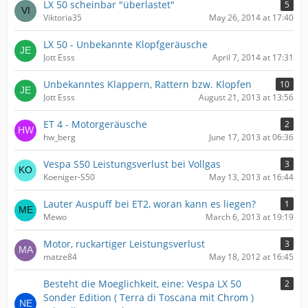
LX 50 scheinbar "überlastet"
5
Viktoria35
May 26, 2014 at 17:40
LX 50 - Unbekannte Klopfgeräusche
Jott Esss
April 7, 2014 at 17:31
Unbekanntes Klappern, Rattern bzw. Klopfen
10
Jott Esss
August 21, 2013 at 13:56
ET 4 - Motorgeräusche
2
hw_berg
June 17, 2013 at 06:36
Vespa S50 Leistungsverlust bei Vollgas
3
Koeniger-S50
May 13, 2013 at 16:44
Lauter Auspuff bei ET2, woran kann es liegen?
1
Mewo
March 6, 2013 at 19:19
Motor, ruckartiger Leistungsverlust
3
matze84
May 18, 2012 at 16:45
Besteht die Moeglichkeit, eine: Vespa LX 50
2
Sonder Edition ( Terra di Toscana mit Chrom )