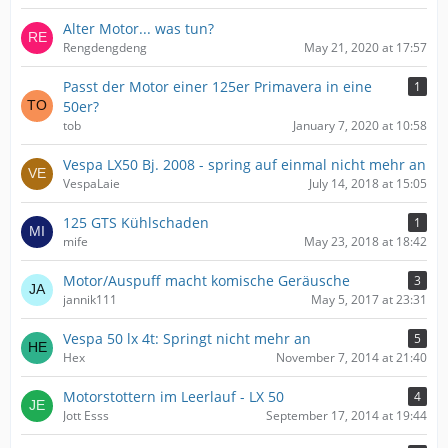
Alter Motor... was tun?
Rengdengdeng
May 21, 2020 at 17:57
Passt der Motor einer 125er Primavera in eine
1
50er?
tob
January 7, 2020 at 10:58
Vespa LX50 Bj. 2008 - spring auf einmal nicht mehr an
VespaLaie
July 14, 2018 at 15:05
125 GTS Kühlschaden
1
mife
May 23, 2018 at 18:42
Motor/Auspuff macht komische Geräusche
3
jannik111
May 5, 2017 at 23:31
Vespa 50 lx 4t: Springt nicht mehr an
5
Hex
November 7, 2014 at 21:40
Motorstottern im Leerlauf - LX 50
4
Jott Esss
September 17, 2014 at 19:44