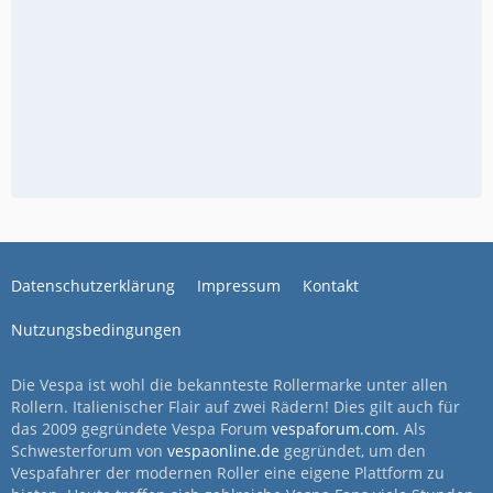
Datenschutzerklärung
Impressum
Kontakt
Nutzungsbedingungen
Die Vespa ist wohl die bekannteste Rollermarke unter allen
Rollern. Italienischer Flair auf zwei Rädern! Dies gilt auch für
das 2009 gegründete Vespa Forum
vespaforum.com
. Als
Schwesterforum von
vespaonline.de
gegründet, um den
Vespafahrer der modernen Roller eine eigene Plattform zu