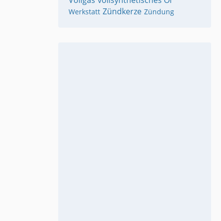
Vollgas
vollsynthetisches Öl
Zündkerze
Werkstatt
Zündung