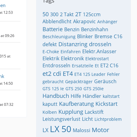
Tags
pen
at 12:53
50
2T
300
2 Takt
125ccm
Abblendlicht
Akrapovic
Anhänger
Batterie
Benzin
Benzinhahn
 at 09:26
Blinker
Bremse
C16
Beschleunigung
Distanzring
drosseln
defekt
Elektr.Anlasser
E-Choke
Einfahren
015 at
Elektrik
Elektronik
Elektrostart
Entdrosseln
ET2 C16
Ersatzteile
Et
et2 cdi
ET4
ET4 125 Leader
Fehler
nk
Geräusch
gebraucht
Gepäckträger
at 14:50
GTS 125 Ie
GTS 250
GTS 250ie
Handbuch
Hilfe
Händler
kaltstart
Kaufberatung
Kickstart
kaputt
 at 07:32
Kupplung
Lackstift
Kolben
Leistungsverlust
Licht
Lichtproblem
LX 50
Motor
LX
Malossi