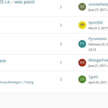
5 i.e. - was passt
scooterker
2
June 27, 2017 
Sprint50
3
March 7, 2017
Pyromanix
3
February 22, 2
22:13
ase
MetzgerFra
7
June 21, 2011 
1gut2
3
 Auspuffanlagen | Tuning
April 25, 2011