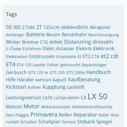
Tags
50
2T
300
2 Takt
125ccm
Abblendlicht
Akrapovic
Batterie
Benzin
Benzinhahn
Anhänger
Beschleunigung
Distanzring
drosseln
Blinker
Bremse
C16
defekt
Elektr.Anlasser
Elektrik
Elektronik
E-Choke
Einfahren
et2 cdi
Entdrosseln
ET2 C16
Elektrostart
Ersatzteile
Et
ET4
ET4 125 Leader
Fehler
gebraucht
Gepäckträger
Handbuch
Geräusch
GTS 125 Ie
GTS 250
GTS 250ie
Kaufberatung
Hilfe
Händler
kaputt
kaltstart
Kickstart
Kupplung
Lackstift
Kolben
LX 50
LX
Leistungsverlust
Licht
Lichtproblem
Motor
Malossi
Motoraussetzer
Motorkontrollleuchte
Primavera
Reparatur
Reifen
Neu
Piaggio
Roller
Rost
Schaltplan
Sitzbank
Spiegel
ruckelt
Schaden
Service