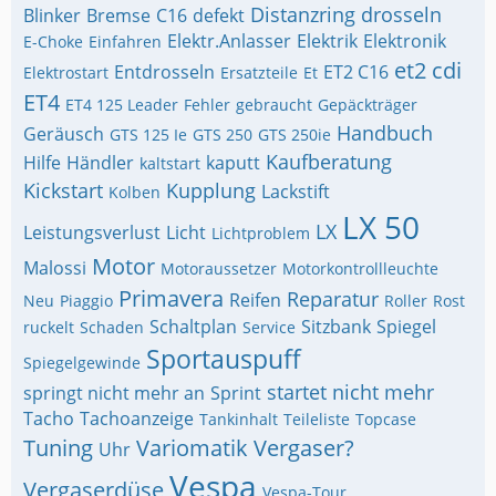
Distanzring
drosseln
Blinker
Bremse
C16
defekt
Elektr.Anlasser
Elektrik
Elektronik
E-Choke
Einfahren
et2 cdi
Entdrosseln
ET2 C16
Elektrostart
Ersatzteile
Et
ET4
ET4 125 Leader
Fehler
gebraucht
Gepäckträger
Handbuch
Geräusch
GTS 125 Ie
GTS 250
GTS 250ie
Kaufberatung
Hilfe
Händler
kaputt
kaltstart
Kickstart
Kupplung
Lackstift
Kolben
LX 50
LX
Leistungsverlust
Licht
Lichtproblem
Motor
Malossi
Motoraussetzer
Motorkontrollleuchte
Primavera
Reparatur
Reifen
Neu
Piaggio
Roller
Rost
Schaltplan
Sitzbank
Spiegel
ruckelt
Schaden
Service
Sportauspuff
Spiegelgewinde
startet nicht mehr
springt nicht mehr an
Sprint
Tacho
Tachoanzeige
Tankinhalt
Teileliste
Topcase
Tuning
Variomatik
Vergaser?
Uhr
Vespa
Vergaserdüse
Vespa-Tour