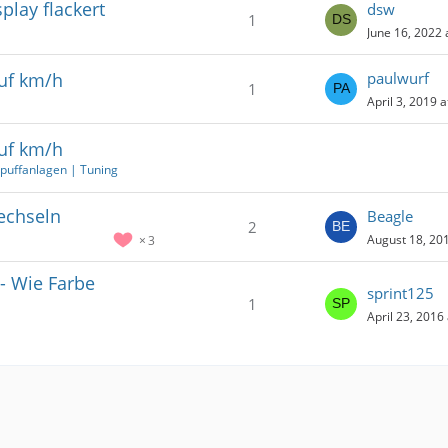
splay flackert
dsw
1
June 16, 2022 
uf km/h
paulwurf
1
April 3, 2019 a
uf km/h
puffanlagen | Tuning
wechseln
Beagle
2
August 18, 201
3
- Wie Farbe
sprint125
1
April 23, 2016