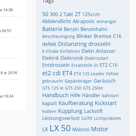
Tags
at 16:38
50
2T
300
2 Takt
125ccm
Abblendlicht
Akrapovic
Anhänger
Batterie
Benzin
Benzinhahn
t 09:57
Blinker
Bremse
C16
Beschleunigung
Distanzring
drosseln
defekt
Elektr.Anlasser
E-Choke
Einfahren
Elektrik
Elektronik
Elektrostart
Entdrosseln
ET2 C16
Ersatzteile
Et
et2 cdi
ET4
8 at 20:56
ET4 125 Leader
Fehler
Geräusch
gebraucht
Gepäckträger
GTS 125 Ie
GTS 250
GTS 250ie
Handbuch
Hilfe
Händler
kaltstart
 at 16:34
Kaufberatung
Kickstart
kaputt
Kupplung
Lackstift
Kolben
Leistungsverlust
Licht
Lichtproblem
LX 50
Motor
LX
Malossi