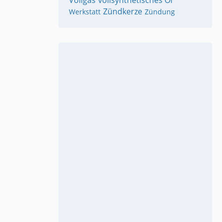
Vollgas
vollsynthetisches Öl
Zündkerze
Werkstatt
Zündung