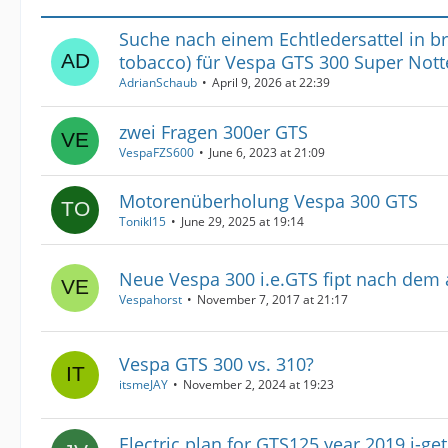
Suche nach einem Echtledersattel in bra
tobacco) für Vespa GTS 300 Super Nott
AdrianSchaub
April 9, 2026 at 22:39
zwei Fragen 300er GTS
VespaFZS600
June 6, 2023 at 21:09
Motorenüberholung Vespa 300 GTS
Tonikl15
June 29, 2025 at 19:14
Neue Vespa 300 i.e.GTS fipt nach dem 
Vespahorst
November 7, 2017 at 21:17
Vespa GTS 300 vs. 310?
itsmeJAY
November 2, 2024 at 19:23
Electric plan for GTS125 year 2019 i-ge