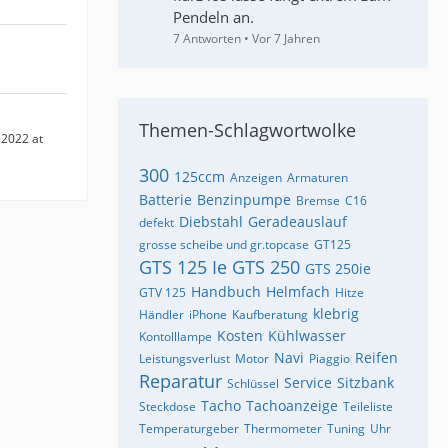
Pendeln an.
7 Antworten
Vor 7 Jahren
Themen-Schlagwortwolke
2022 at
300
125ccm
Anzeigen
Armaturen
Batterie
Benzinpumpe
Bremse
C16
Diebstahl
Geradeauslauf
defekt
grosse scheibe und gr.topcase
GT125
GTS 125 Ie
GTS 250
GTS 250ie
Handbuch
Helmfach
GTV 125
Hitze
klebrig
Händler
iPhone
Kaufberatung
Kosten
Kühlwasser
Kontolllampe
Navi
Reifen
Leistungsverlust
Motor
Piaggio
Reparatur
Service
Sitzbank
Schlüssel
Tacho
Tachoanzeige
Steckdose
Teileliste
Temperaturgeber
Thermometer
Tuning
Uhr