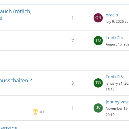
uch (rötlich,
oraclo
e
1
July 9, 2026 at
Tonikl15
7
August 15, 202
Tonikl15
ausschalten ?
3
January 31, 20
15:34
Johnny ves
1
November 19, 
1
20:10
t engine.