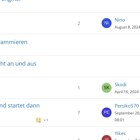
Nino
2
August 8, 2024
grammieren
eht an und aus
Skodi
1
April 16, 2024
nd startet dann
Persiko570
7
September 26,
08:01
1
Yikes