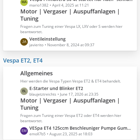
e
mario1382
April 4, 2025 at 11:21
Motor | Vergaser | Auspuffanlagen |
t
Tuning
z
t
Fragen zum Tuning einer Vespa LX, LXV oder S werden hier
e
beantwortet.
B
L
Ventileinstellung
e
e
javierito
November 8, 2024 at 09:37
i
t
t
z
Vespa ET2, ET4
r
t
ä
e
Allgemeines
g
B
e
Hier werden die Vespa Typen Vespa ET2 & ET4 behandelt.
e
L
E-Starter und Blinker ET2
i
e
blaujetztreichts
June 17, 2026 at 23:35
t
Motor | Vergaser | Auspuffanlagen |
t
r
Tuning
z
ä
t
g
Fragen zum Tuning einer Vespa ET2 oder ET4 werden hier
e
e
beantwortet.
B
L
VESpa ET4 125ccm Beschleuniger Pumpe Gummi undicht.
e
e
emoll7b5
August 23, 2025 at 18:03
i