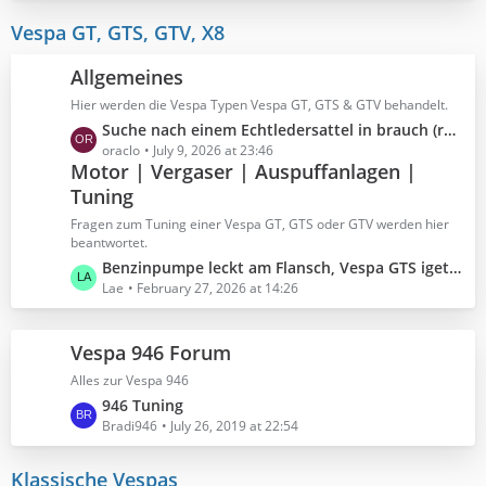
t
t
z
Vespa GT, GTS, GTV, X8
r
t
ä
e
Allgemeines
g
B
e
Hier werden die Vespa Typen Vespa GT, GTS & GTV behandelt.
e
L
Suche nach einem Echtledersattel in brauch (rötlich, tobacco) für Vespa GTS 300 Super Notte
i
e
oraclo
July 9, 2026 at 23:46
t
Motor | Vergaser | Auspuffanlagen |
t
r
Tuning
z
ä
t
g
Fragen zum Tuning einer Vespa GT, GTS oder GTV werden hier
e
e
beantwortet.
B
L
Benzinpumpe leckt am Flansch, Vespa GTS iget Abs BJ 2019, 6000 km
e
e
Lae
February 27, 2026 at 14:26
i
t
t
z
r
Vespa 946 Forum
t
ä
e
Alles zur Vespa 946
g
B
L
946 Tuning
e
e
e
Bradi946
July 26, 2019 at 22:54
i
t
t
z
Klassische Vespas
r