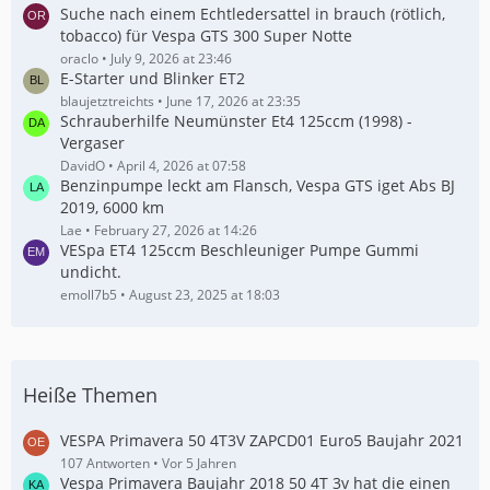
Suche nach einem Echtledersattel in brauch (rötlich,
tobacco) für Vespa GTS 300 Super Notte
oraclo
July 9, 2026 at 23:46
E-Starter und Blinker ET2
blaujetztreichts
June 17, 2026 at 23:35
Schrauberhilfe Neumünster Et4 125ccm (1998) -
Vergaser
DavidO
April 4, 2026 at 07:58
Benzinpumpe leckt am Flansch, Vespa GTS iget Abs BJ
2019, 6000 km
Lae
February 27, 2026 at 14:26
VESpa ET4 125ccm Beschleuniger Pumpe Gummi
undicht.
emoll7b5
August 23, 2025 at 18:03
Heiße Themen
VESPA Primavera 50 4T3V ZAPCD01 Euro5 Baujahr 2021
107 Antworten
Vor 5 Jahren
Vespa Primavera Baujahr 2018 50 4T 3v hat die einen