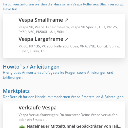
t
Im Schwesterforum werden die klassischen Vespa Roller aus Blech versorgt.
ä
e
Have fun ...
g
B
e
e
Vespa Smallframe
i
Vespa 50, Vespa 125 Primavera, Vespa 50 Special, ET3, PK125,
t
PK50, V50, PK50XL I & II, 50N
r
Vespa Largeframe
ä
PX 80, PX 135, PX 200, Rally 200, Cosa, VNA, VNB, GS, GL, Sprint,
g
Super, Lusso, T5
e
Howto`s / Anleitungen
Hier gibt es Antworten auf oft gestellte Fragen sowie Anleitungen und
Erklärungen.
Marktplatz
Der Bereich für den Handel mit modernen Vespa Ersatzteilen & Fahrzeugen.
Verkaufe Vespa
Vespa Verkaufsanzeigen: Du möchtest Deine Vespa verkaufen
oder ein Ersatzeil.
L
Nagelneuer Mitteltunnel Gepäckträger von Jailbreak Customs