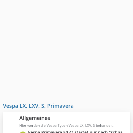
Vespa LX, LXV, S, Primavera
Allgemeines
Hier werden die Vespa Typen Vespa LX, LXV, S behandelt.
L
Vespa Primavera 50 4t startet nur nach "schnaufen"