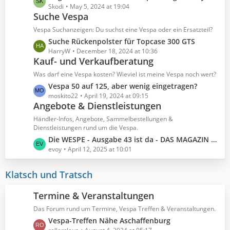
e
Skodi
May 5, 2024 at 19:04
Suche Vespa
t
z
Vespa Suchanzeigen: Du suchst eine Vespa oder ein Ersatzteil?
t
L
Suche Rückenpolster für Topcase 300 GTS
e
e
HarryW
December 18, 2024 at 10:36
B
Kauf- und Verkaufberatung
t
e
z
Was darf eine Vespa kosten? Wieviel ist meine Vespa noch wert?
i
t
L
Vespa 50 auf 125, aber wenig eingetragen?
t
e
e
moskito22
April 19, 2024 at 09:15
r
B
Angebote & Dienstleistungen
t
ä
e
z
Händler-Infos, Angebote, Sammelbestellungen &
g
i
t
Dienstleistungen rund um die Vespa.
e
t
e
L
Die WESPE - Ausgabe 43 ist da - DAS MAGAZIN FÜR DEN VESPAFAHRER!
r
B
e
evoy
April 12, 2025 at 10:01
ä
e
t
g
i
z
Klatsch und Tratsch
e
t
t
r
e
Termine & Veranstaltungen
ä
B
g
Das Forum rund um Termine, Vespa Treffen & Veranstaltungen.
e
e
L
Vespa-Treffen Nähe Aschaffenburg
i