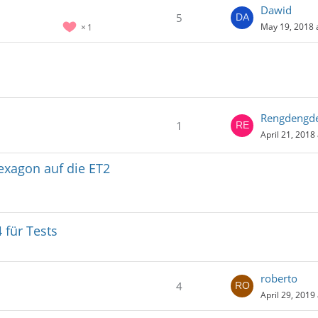
Dawid
5
May 19, 2018 
1
Rengdengd
1
April 21, 2018
exagon auf die ET2
 für Tests
roberto
4
April 29, 2019