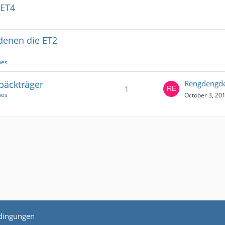
/ET4
denen die ET2
nes
päckträger
Rengdengd
1
nes
October 3, 201
dingungen