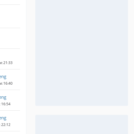
at 21:33
eng
at 16:40
eng
t 16:54
eng
t 22:12