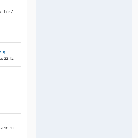
at 17:47
eng
 at 22:12
 at 18:30