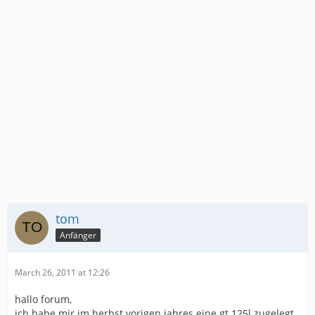
tom
Anfänger
March 26, 2011 at 12:26
hallo forum,
ich habe mir im herbst vorigen jahres eine gt 125l zugelegt.