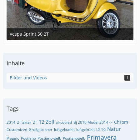
Vespa Sprint 50 2T
April 14, 2015 at 08:39
2
Inhalte
Bilder und Videos
1
Tags
12 Zoll
Chrom
2014
2 Takter
2T
aircooled
Bj 2016 Model 2014 ->
Natur
Customized
Großglockner
luftgekuehlt
luftgekühlt
LX 50
Primavera
Piaggio
Postiano
Postiano-gelb
Postianogelb