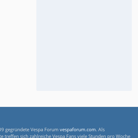
s 2009 gegründete Vespa Forum
vespaforum.com
. Als
e treffen sich zahlreiche Vespa Fans viele Stunden pro Woche