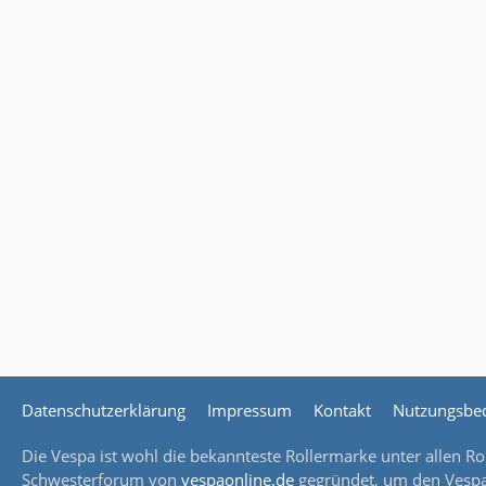
Datenschutzerklärung
Impressum
Kontakt
Nutzungsbe
Die Vespa ist wohl die bekannteste Rollermarke unter allen Rol
Schwesterforum von
vespaonline.de
gegründet, um den Vespaf