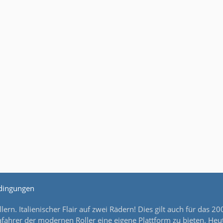
dingungen
lern. Italienischer Flair auf zwei Rädern! Dies gilt auch für da
ahrer der modernen Roller eine eigene Plattform zu bieten. Heut