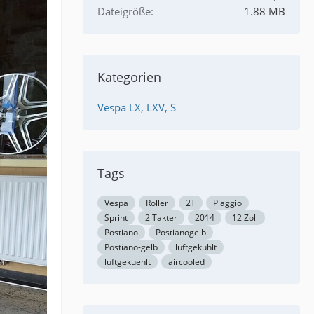
Dateigröße
1.88 MB
Kategorien
Vespa LX, LXV, S
Tags
Vespa
Roller
2T
Piaggio
Sprint
2 Takter
2014
12 Zoll
Postiano
Postianogelb
Postiano-gelb
luftgekühlt
luftgekuehlt
aircooled