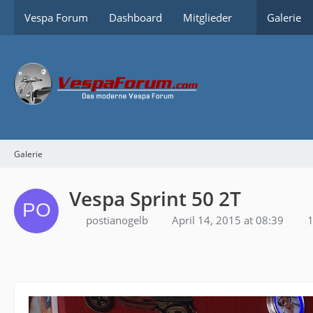
Vespa Forum
Dashboard
Mitglieder
Galerie
Galerie
Vespa Sprint 50 2T
postianogelb
April 14, 2015 at 08:39
1