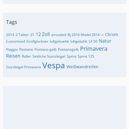
Tags
12 Zoll
Chrom
2014
2 Takter
2T
aircooled
Bj 2016 Model 2014 ->
Natur
Customized
Großglockner
luftgekuehlt
luftgekühlt
LX 50
Primavera
Piaggio
Postiano
Postiano-gelb
Postianogelb
Reisen
Roller
Seitliche Sturtzbügel
Sprint
Sprint 125
Vespa
Weißwandreifen
Sturzbügel Primavera