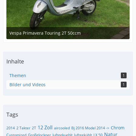
Vespa Primavera Touring 2T 50ccm
August 26, 2016 at 18:49
Inhalte
Themen
1
Bilder und Videos
1
Tags
12 Zoll
Chrom
2014
2 Takter
2T
aircooled
Bj 2016 Model 2014 ->
Natur
Customized
Großglockner
luftgekuehlt
luftgekühlt
LX 50