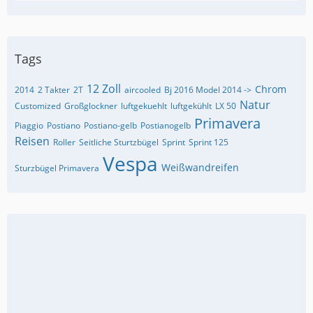
Tags
12 Zoll
Chrom
2014
2 Takter
2T
aircooled
Bj 2016 Model 2014 ->
Natur
Customized
Großglockner
luftgekuehlt
luftgekühlt
LX 50
Primavera
Piaggio
Postiano
Postiano-gelb
Postianogelb
Reisen
Roller
Seitliche Sturtzbügel
Sprint
Sprint 125
Vespa
Weißwandreifen
Sturzbügel Primavera