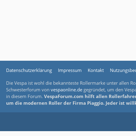
Datenschutzerklärung
Impressum
Kontakt
Nutzungsbe
Die Vespa ist wohl die bekannteste Rollermarke unter allen Rol
Schwesterforum von
vespaonline.de
gegründet, um den Vespaf
in diesem Forum.
VespaForum.com hilft allen Rollerfahrer
um die modernen Roller der Firma Piaggio. Jeder ist wi