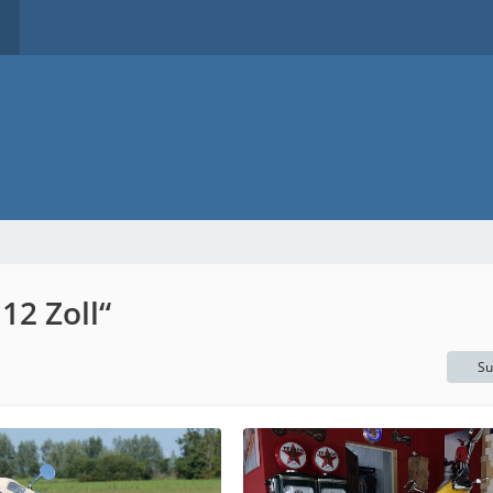
12 Zoll“
Su