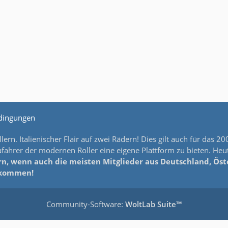
dingungen
lern. Italienischer Flair auf zwei Rädern! Dies gilt auch für da
ahrer der modernen Roller eine eigene Plattform zu bieten. Heut
n, wenn auch die meisten Mitglieder aus Deutschland, Öster
llkommen!
Community-Software:
WoltLab Suite™