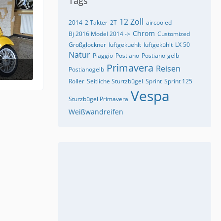
Tags
12 Zoll
2014
2 Takter
2T
aircooled
Chrom
Bj 2016 Model 2014 ->
Customized
Großglockner
luftgekuehlt
luftgekühlt
LX 50
Natur
Piaggio
Postiano
Postiano-gelb
Primavera
Reisen
Postianogelb
Roller
Seitliche Sturtzbügel
Sprint
Sprint 125
Vespa
Sturzbügel Primavera
Weißwandreifen