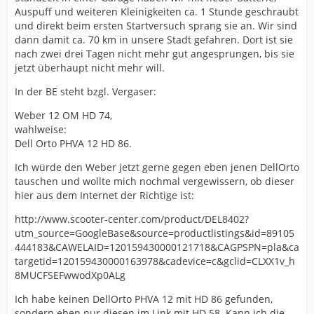
Auspuff und weiteren Kleinigkeiten ca. 1 Stunde geschraubt
und direkt beim ersten Startversuch sprang sie an. Wir sind
dann damit ca. 70 km in unsere Stadt gefahren. Dort ist sie
nach zwei drei Tagen nicht mehr gut angesprungen, bis sie
jetzt überhaupt nicht mehr will.
In der BE steht bzgl. Vergaser:
Weber 12 OM HD 74,
wahlweise:
Dell Orto PHVA 12 HD 86.
Ich würde den Weber jetzt gerne gegen eben jenen DellOrto
tauschen und wollte mich nochmal vergewissern, ob dieser
hier aus dem Internet der Richtige ist:
http://www.scooter-center.com/product/DEL8402?
utm_source=GoogleBase&source=productlistings&id=89105
444183&CAWELAID=120159430000121718&CAGPSPN=pla&ca
targetid=120159430000163978&cadevice=c&gclid=CLXX1v_h
8MUCFSEFwwodXp0ALg
Ich habe keinen DellOrto PHVA 12 mit HD 86 gefunden,
sondern eben nur diesen im Link mit HD 58. Kann ich die