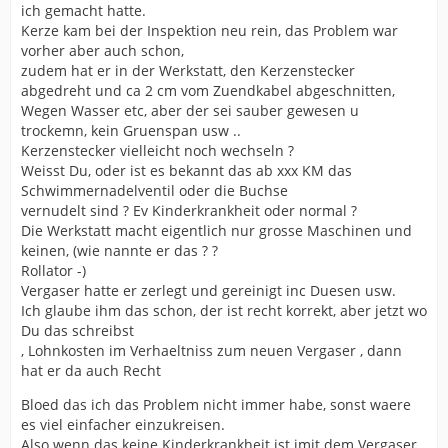
ich gemacht hatte.
Kerze kam bei der Inspektion neu rein, das Problem war
vorher aber auch schon,
zudem hat er in der Werkstatt, den Kerzenstecker
abgedreht und ca 2 cm vom Zuendkabel abgeschnitten,
Wegen Wasser etc, aber der sei sauber gewesen u
trockemn, kein Gruenspan usw ..
Kerzenstecker vielleicht noch wechseln ?
Weisst Du, oder ist es bekannt das ab xxx KM das
Schwimmernadelventil oder die Buchse
vernudelt sind ? Ev Kinderkrankheit oder normal ?
Die Werkstatt macht eigentlich nur grosse Maschinen und
keinen, (wie nannte er das ? ?
Rollator -)
Vergaser hatte er zerlegt und gereinigt inc Duesen usw.
Ich glaube ihm das schon, der ist recht korrekt, aber jetzt wo
Du das schreibst
, Lohnkosten im Verhaeltniss zum neuen Vergaser , dann
hat er da auch Recht
Bloed das ich das Problem nicht immer habe, sonst waere
es viel einfacher einzukreisen.
Also wenn das keine Kinderkrankheit ist imit dem Vergaser,