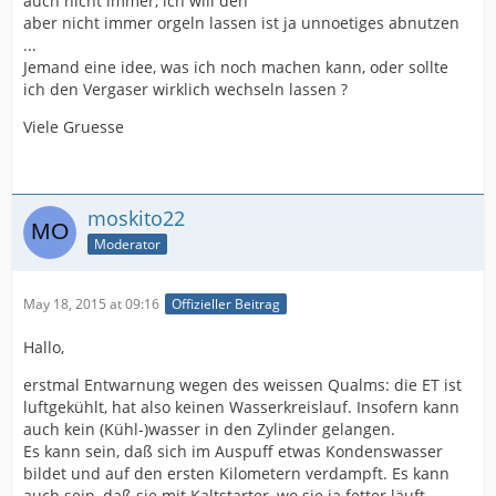
auch nicht immer, ich will den
aber nicht immer orgeln lassen ist ja unnoetiges abnutzen
...
Jemand eine idee, was ich noch machen kann, oder sollte
ich den Vergaser wirklich wechseln lassen ?
Viele Gruesse
moskito22
Moderator
May 18, 2015 at 09:16
Offizieller Beitrag
Hallo,
erstmal Entwarnung wegen des weissen Qualms: die ET ist
luftgekühlt, hat also keinen Wasserkreislauf. Insofern kann
auch kein (Kühl-)wasser in den Zylinder gelangen.
Es kann sein, daß sich im Auspuff etwas Kondenswasser
bildet und auf den ersten Kilometern verdampft. Es kann
auch sein, daß sie mit Kaltstarter, wo sie ja fetter läuft,