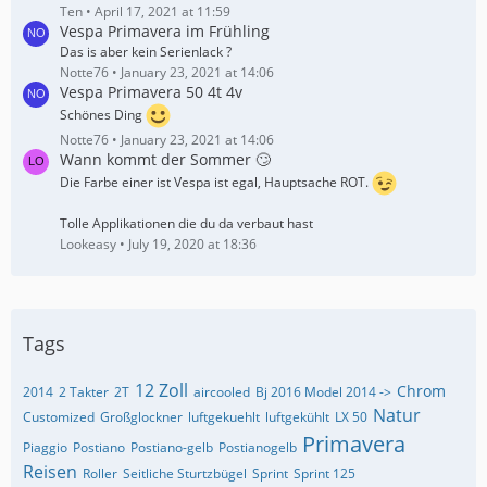
Ten
April 17, 2021 at 11:59
Vespa Primavera im Frühling
Das is aber kein Serienlack ?
Notte76
January 23, 2021 at 14:06
Vespa Primavera 50 4t 4v
Schönes Ding
Notte76
January 23, 2021 at 14:06
Wann kommt der Sommer 🙄
Die Farbe einer ist Vespa ist egal, Hauptsache ROT.
Tolle Applikationen die du da verbaut hast
Lookeasy
July 19, 2020 at 18:36
Tags
12 Zoll
Chrom
2014
2 Takter
2T
aircooled
Bj 2016 Model 2014 ->
Natur
Customized
Großglockner
luftgekuehlt
luftgekühlt
LX 50
Primavera
Piaggio
Postiano
Postiano-gelb
Postianogelb
Reisen
Roller
Seitliche Sturtzbügel
Sprint
Sprint 125