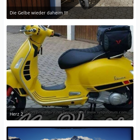
Die Gelbe wieder daheim !!!
March 24, 2018 at 17:05
2
Herz 2
February 21, 2018 at 22:37
1