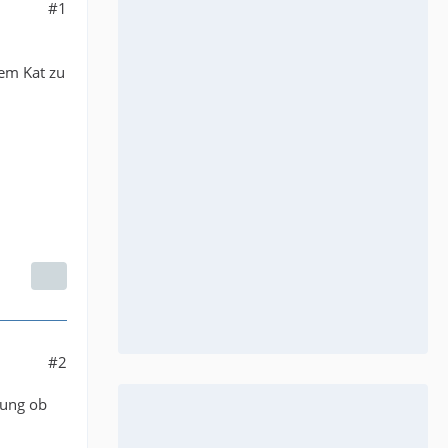
#1
em Kat zu
#2
nung ob