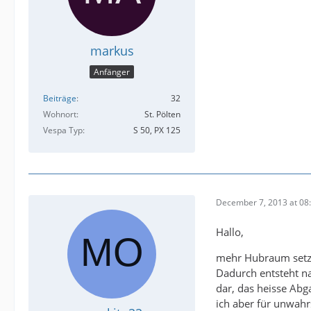
markus
Anfänger
Beiträge
32
Wohnort
St. Pölten
Vespa Typ
S 50, PX 125
December 7, 2013 at 08
Hallo,
mehr Hubraum setzt
Dadurch entsteht n
dar, das heisse Abg
ich aber für unwahr