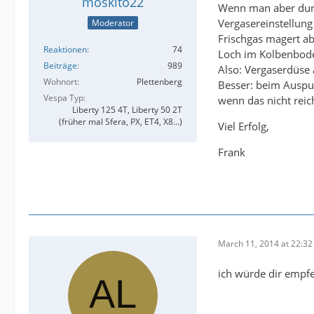
moskito22
Wenn man aber durc
Vergasereinstellung
Moderator
Frischgas magert ab
Reaktionen
74
Loch im Kolbenbod
Beiträge
989
Also: Vergaserdüse 
Wohnort
Plettenberg
Besser: beim Auspu
Vespa Typ
wenn das nicht rei
Liberty 125 4T, Liberty 50 2T
(früher mal Sfera, PX, ET4, X8...)
Viel Erfolg,
Frank
March 11, 2014 at 22:32
ich würde dir empfe