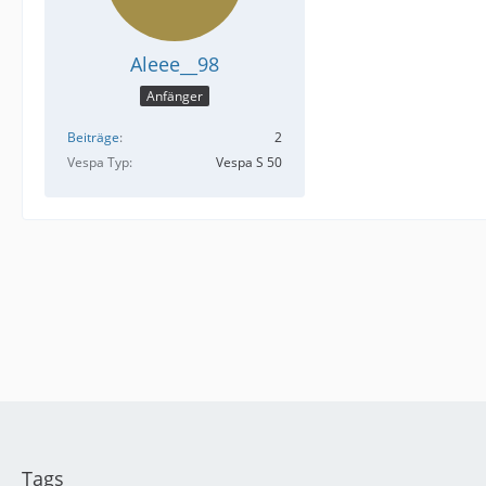
Aleee__98
Anfänger
Beiträge
2
Vespa Typ
Vespa S 50
Tags