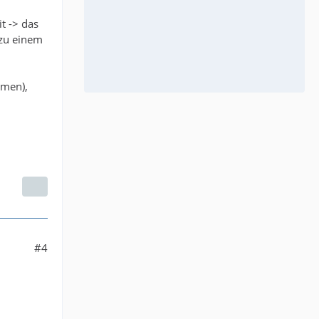
t -> das
 zu einem
mmen),
#4