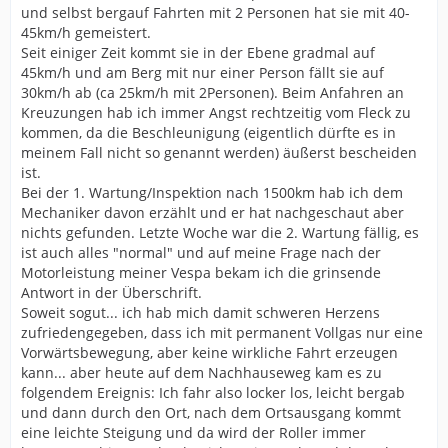
und selbst bergauf Fahrten mit 2 Personen hat sie mit 40-
45km/h gemeistert.
Seit einiger Zeit kommt sie in der Ebene gradmal auf
45km/h und am Berg mit nur einer Person fällt sie auf
30km/h ab (ca 25km/h mit 2Personen). Beim Anfahren an
Kreuzungen hab ich immer Angst rechtzeitig vom Fleck zu
kommen, da die Beschleunigung (eigentlich dürfte es in
meinem Fall nicht so genannt werden) äußerst bescheiden
ist.
Bei der 1. Wartung/Inspektion nach 1500km hab ich dem
Mechaniker davon erzählt und er hat nachgeschaut aber
nichts gefunden. Letzte Woche war die 2. Wartung fällig, es
ist auch alles "normal" und auf meine Frage nach der
Motorleistung meiner Vespa bekam ich die grinsende
Antwort in der Überschrift.
Soweit sogut... ich hab mich damit schweren Herzens
zufriedengegeben, dass ich mit permanent Vollgas nur eine
Vorwärtsbewegung, aber keine wirkliche Fahrt erzeugen
kann... aber heute auf dem Nachhauseweg kam es zu
folgendem Ereignis: Ich fahr also locker los, leicht bergab
und dann durch den Ort, nach dem Ortsausgang kommt
eine leichte Steigung und da wird der Roller immer