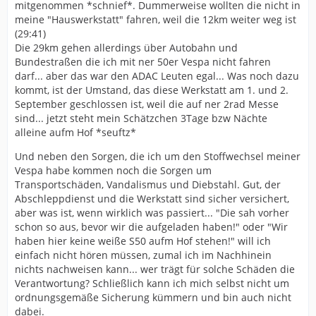
mitgenommen *schnief*. Dummerweise wollten die nicht in
meine "Hauswerkstatt" fahren, weil die 12km weiter weg ist
(29:41)
Die 29km gehen allerdings über Autobahn und
Bundestraßen die ich mit ner 50er Vespa nicht fahren
darf... aber das war den ADAC Leuten egal... Was noch dazu
kommt, ist der Umstand, das diese Werkstatt am 1. und 2.
September geschlossen ist, weil die auf ner 2rad Messe
sind... jetzt steht mein Schätzchen 3Tage bzw Nächte
alleine aufm Hof *seuftz*
Und neben den Sorgen, die ich um den Stoffwechsel meiner
Vespa habe kommen noch die Sorgen um
Transportschäden, Vandalismus und Diebstahl. Gut, der
Abschleppdienst und die Werkstatt sind sicher versichert,
aber was ist, wenn wirklich was passiert... "Die sah vorher
schon so aus, bevor wir die aufgeladen haben!" oder "Wir
haben hier keine weiße S50 aufm Hof stehen!" will ich
einfach nicht hören müssen, zumal ich im Nachhinein
nichts nachweisen kann... wer trägt für solche Schäden die
Verantwortung? Schließlich kann ich mich selbst nicht um
ordnungsgemäße Sicherung kümmern und bin auch nicht
dabei.