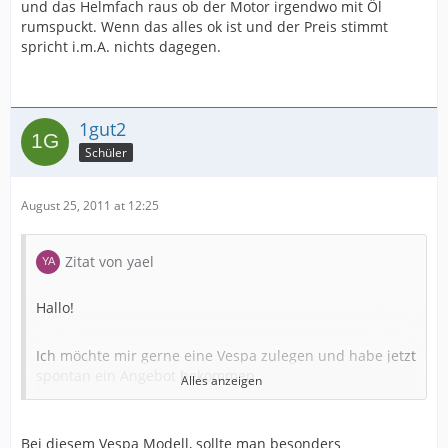
und das Helmfach raus ob der Motor irgendwo mit Öl
rumspuckt. Wenn das alles ok ist und der Preis stimmt
spricht i.m.A. nichts dagegen.
1gut2
Schüler
August 25, 2011 at 12:25
Zitat von yael
Hallo!
Ich möchte mir gerne eine Vespa zulegen und habe jetzt
spontan ein Angebot bekommen.
Alles anzeigen
Es handelt sich um eine Vespa 125 ET4, Jahrgang 1997,
Bei diesem Vespa Modell, sollte man besonders
9900km.