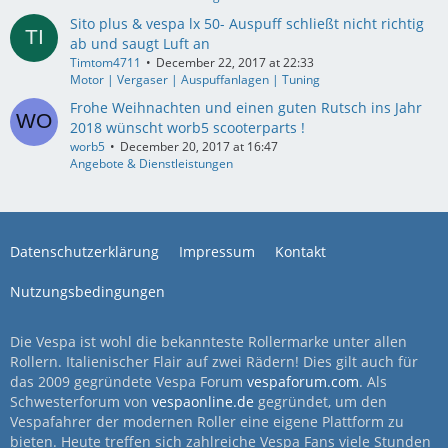
Sito plus & vespa lx 50- Auspuff schließt nicht richtig
ab und saugt Luft an
Timtom4711
December 22, 2017 at 22:33
Motor | Vergaser | Auspuffanlagen | Tuning
Frohe Weihnachten und einen guten Rutsch ins Jahr
2018 wünscht worb5 scooterparts !
worb5
December 20, 2017 at 16:47
Angebote & Dienstleistungen
Datenschutzerklärung
Impressum
Kontakt
Nutzungsbedingungen
Die Vespa ist wohl die bekannteste Rollermarke unter allen
Rollern. Italienischer Flair auf zwei Rädern! Dies gilt auch für
das 2009 gegründete Vespa Forum
vespaforum.com
. Als
Schwesterforum von
vespaonline.de
gegründet, um den
Vespafahrer der modernen Roller eine eigene Plattform zu
bieten. Heute treffen sich zahlreiche Vespa Fans viele Stunden