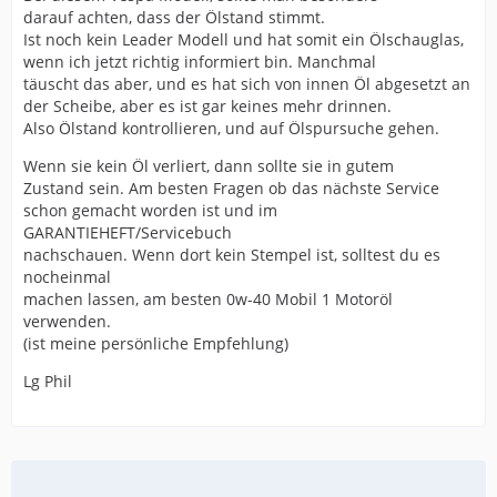
darauf achten, dass der Ölstand stimmt.
Ist noch kein Leader Modell und hat somit ein Ölschauglas,
Was gilt es zu bedenken? Welche Nachteile bringt es mit
wenn ich jetzt richtig informiert bin. Manchmal
sich, eine Vespa
täuscht das aber, und es hat sich von innen Öl abgesetzt an
dieses Jahrgangs zu kaufen? Ist ja nicht mehr die
der Scheibe, aber es ist gar keines mehr drinnen.
neuste... allerdings
Also Ölstand kontrollieren, und auf Ölspursuche gehen.
sind 9900km ja relativ wenig, oder?
Wenn sie kein Öl verliert, dann sollte sie in gutem
Zustand sein. Am besten Fragen ob das nächste Service
Worauf sollte ich besonders achten?
schon gemacht worden ist und im
GARANTIEHEFT/Servicebuch
Vielen Dank für die Hilfe!
nachschauen. Wenn dort kein Stempel ist, solltest du es
nocheinmal
machen lassen, am besten 0w-40 Mobil 1 Motoröl
verwenden.
(ist meine persönliche Empfehlung)
Lg Phil