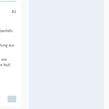
#2
benfalls
llung aus
 mit
t Null