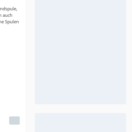
ündspule,
h auch
he Spulen