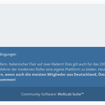
dingungen
lern. Italienischer Flair auf zwei Rädern! Dies gilt auch für da
ahrer der modernen Roller eine eigene Plattform zu bieten. Heut
n, wenn auch die meisten Mitglieder aus Deutschland, Öster
llkommen!
Community-Software:
WoltLab Suite™