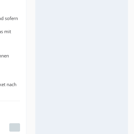
nd sofern
as mit
önnen
ket nach