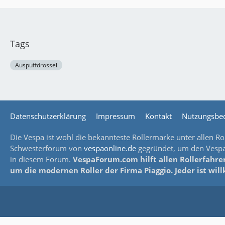
Tags
Auspuffdrossel
Datenschutzerklärung
Impressum
Kontakt
Nutzungsbe
Die Vespa ist wohl die bekannteste Rollermarke unter allen Rol
Schwesterforum von
vespaonline.de
gegründet, um den Vespaf
in diesem Forum.
VespaForum.com hilft allen Rollerfahrer
um die modernen Roller der Firma Piaggio. Jeder ist wi