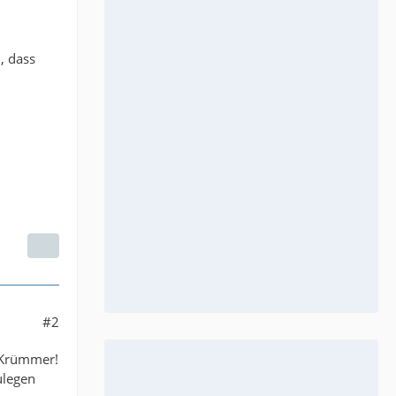
, dass
#2
m Krümmer!
ulegen