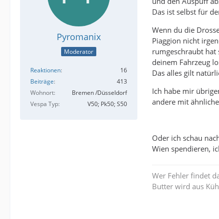
und den Auspuff ab
Das ist selbst für 
Wenn du die Drossel
Pyromanix
Piaggion nicht irg
rumgeschraubt hat s
Moderator
deinem Fahrzeug lo
Reaktionen
16
Das alles gilt natürl
Beiträge
413
Ich habe mir übrige
Wohnort
Bremen /Düsseldorf
andere mit ähnlich
Vespa Typ
V50; Pk50; S50
Oder ich schau nac
Wien spendieren, i
Wer Fehler findet da
Butter wird aus Küh