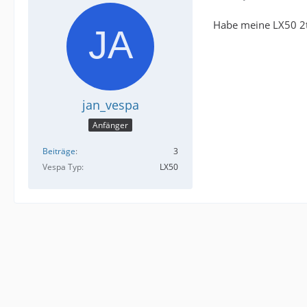
Habe meine LX50 2t 
jan_vespa
Anfänger
Beiträge
3
Vespa Typ
LX50