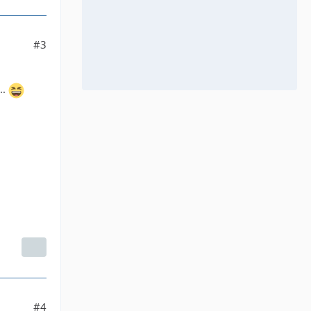
#3
..
#4