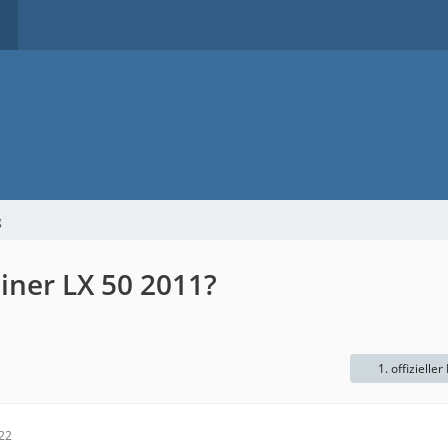
g
einer LX 50 2011?
1. offizieller
:22