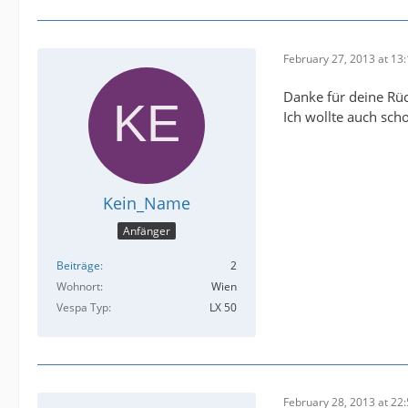
February 27, 2013 at 13
Danke für deine Rü
Ich wollte auch sch
Kein_Name
Anfänger
Beiträge
2
Wohnort
Wien
Vespa Typ
LX 50
February 28, 2013 at 22