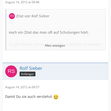
August 14, 2012 at 09:46
Zitat von Rolf Sieber
noch ein Zitat das man oft auf Schulungen hört:
Es gibt keinne Dummen Fragen nur DUMME Antworten.
Alles anzeigen
Rolf Sieber
Anfänger
Bei Vespa ist es wie mit PCs kaum Spanne.
August 14, 2012 at 09:57
Vor allem für unsympathische Kunden.
Damit Du sie auch verstehst