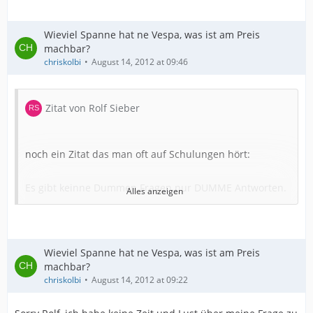
Wieviel Spanne hat ne Vespa, was ist am Preis
machbar?
chriskolbi
August 14, 2012 at 09:46
Zitat von Rolf Sieber
noch ein Zitat das man oft auf Schulungen hört:
Es gibt keinne Dummen Fragen nur DUMME Antworten.
Alles anzeigen
Wieviel Spanne hat ne Vespa, was ist am Preis
machbar?
chriskolbi
August 14, 2012 at 09:22
Bei Vespa ist es wie mit PCs kaum Spanne.