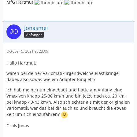
MfG Hartmut
km/h wenn ich alleine fahr.
Mit welchem Setup fährst du deine Vespa? Hast du sie
tatsächlich mit 7,5 gr Gewichten ausgestattet?
Jonasmei
Anfänger
Viele Grüße
October 5, 2021 at 23:09
Ralf
Hallo Hartmut,
waren bei deiner Variomatik irgendwelche Plastikringe
dabei, also sowas wie ein Adapter Ring etc?
Ich hab meine nun eingebaut und hatte am Anfang eine
Vmax von knapp 25-30 km/h und bin jetzt, nach ca. 20 km,
bei knapp 40-43 km/h. Also schlechter als mit der originalen
Variomatik, war das bei dir auch so und braucht die etwas
Zeit um sich einzufahren?
Gruß Jonas