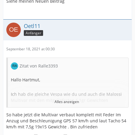
Siehe meinen Neuen Beitrag
Nichts desto trotz erreiche ich eine Vmax von knapp 55
km/h wenn ich alleine fahr.
Oetl11
Mit welchem Setup fährst du deine Vespa? Hast du sie
Anfänger
tatsächlich mit 7,5 gr Gewichten ausgestattet?
September 18, 2021 at 00:30
Viele Grüße
Ralf
Zitat von Ralle3393
Hallo Hartmut,
Ich hab die gleiche Vespa wie du und auch die Malossi
Multivar mit den mitgelieferten 6,1gr Gewichten
Alles anzeigen
verbaut. Beschleunigung ist bis auf 15-20 kmh okay,
aber dann recht zögerlich. Vor allem wenn man zu zweit
So habe jetzt die Multivar verbaut komplett mit Feder Im
fährt war das originale Setup besser.
Anzug und Beschleunigung GPS 57 km/h und laut Tacho 54
km/h mit 7,5g 19x15 Gewichte . Bin zufrieden
Nichts desto trotz erreiche ich eine Vmax von knapp 55