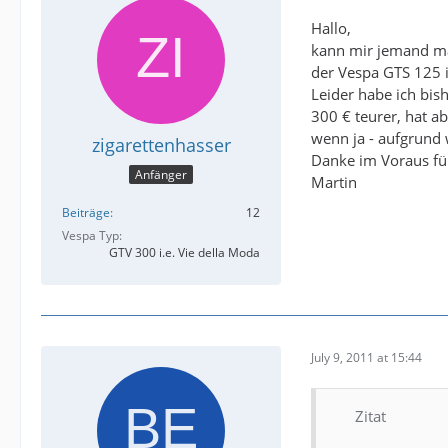
Hallo,
kann mir jemand ma
der Vespa GTS 125 i
Leider habe ich bis
300 € teurer, hat a
wenn ja - aufgrund
zigarettenhasser
Danke im Voraus f
Anfänger
Martin
Beiträge
12
Vespa Typ
GTV 300 i.e. Vie della Moda
July 9, 2011 at 15:44
Zitat