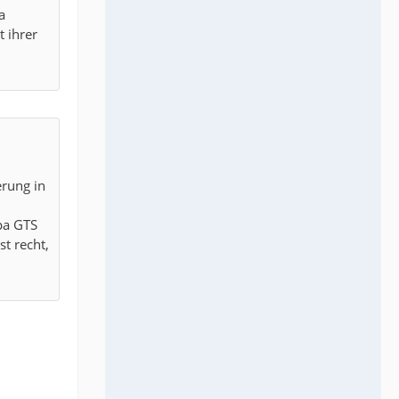
a
t ihrer
erung in
pa GTS
t recht,