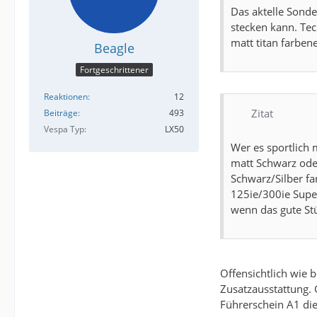
Das aktelle Sonde
stecken kann. Tec
matt titan farbe
Beagle
Fortgeschrittener
Reaktionen
12
Zitat
Beiträge
493
Vespa Typ
LX50
Wer es sportlich m
matt Schwarz oder
Schwarz/Silber f
125ie/300ie Supe
wenn das gute St
Offensichtlich wie 
Zusatzausstattung. 
Führerschein A1 die