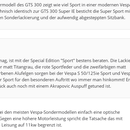
rmodell des GTS 300 zeigt wie viel Sport in einer modernen Vesp
hnisch identisch zur GTS 300 Super IE besticht die Super Sport mi
nen Sonderlackierung und der aufwendig abgesteppten Sitzbank.
ag, ist mit der Special Edition "Sport" bestens beraten. Die Lacki
 matt Titangrau, die rote Sportfeder und die zweifärbigen matt
arbenen Alufelgen sorgen bei der Vespa S 50/125ie Sport und Ves
r Sport für den besonderen Auftritt wo immer man hinkommt! Ers
ück auch noch mit einem Akrapovic Auspuff getuned ist.
bei den meisten Vespa-Sondermodellen einfach eine optische
Gegen eine höhere Motorleistung spricht die Tatsache das mit
 Leisung auf 11kw begrenzt ist.