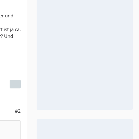
er und
ist ja ca.
er? Und
#2