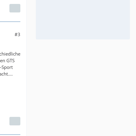
#3
chiedliche
len GTS
-Sport
ht....