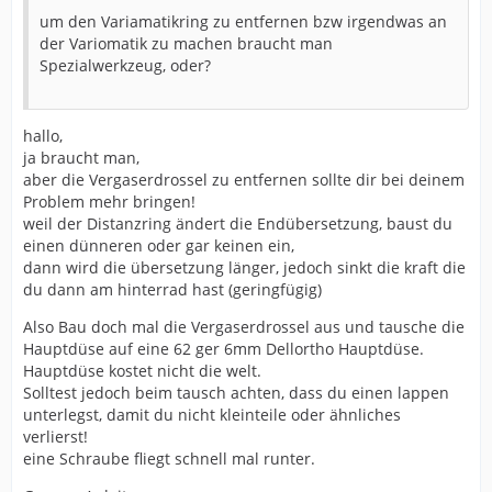
vorhanden sein)
um den Variamatikring zu entfernen bzw irgendwas an
der Variomatik zu machen braucht man
Spezialwerkzeug, oder?
7.) größeren Zylinder einbauen beim 2 Takter z.B. D.R
68ccm (eigentlich 72ccm) ist ein Sportzylinder kann
normal gefahren werden einfach HD auf ca. 72
vergrößern und Kerzenbild kontrollieren.
hallo,
ja braucht man,
aber die Vergaserdrossel zu entfernen sollte dir bei deinem
Problem mehr bringen!
weil der Distanzring ändert die Endübersetzung, baust du
einen dünneren oder gar keinen ein,
dann wird die übersetzung länger, jedoch sinkt die kraft die
du dann am hinterrad hast (geringfügig)
Also Bau doch mal die Vergaserdrossel aus und tausche die
Hauptdüse auf eine 62 ger 6mm Dellortho Hauptdüse.
Hauptdüse kostet nicht die welt.
Solltest jedoch beim tausch achten, dass du einen lappen
unterlegst, damit du nicht kleinteile oder ähnliches
verlierst!
eine Schraube fliegt schnell mal runter.