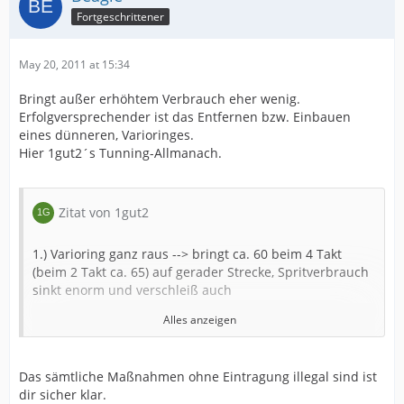
Fortgeschrittener
May 20, 2011 at 15:34
Bringt außer erhöhtem Verbrauch eher wenig.
Erfolgversprechender ist das Entfernen bzw. Einbauen
eines dünneren, Varioringes.
Hier 1gut2´s Tunning-Allmanach.
Zitat von 1gut2
1.) Varioring ganz raus --> bringt ca. 60 beim 4 Takt
(beim 2 Takt ca. 65) auf gerader Strecke, Spritverbrauch
sinkt enorm und verschleiß auch
Alles anzeigen
2.) Variorollen tauschen auf etwas leichtere --> ca. 6,5
gramm, das ist ca. 1 g leichter als ori --> Roller dreht
höher --> hat mehr kraft und druck von unten
Das sämtliche Maßnahmen ohne Eintragung illegal sind ist
(Spritverbrauch nimmt minimal zu udn verschleiß auch
dir sicher klar.