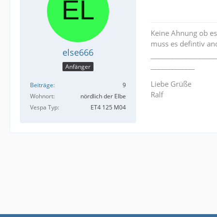
Keine Ahnung ob es
muss es defintiv an
else666
___________________
_____________
Anfänger
Liebe Grüße
Beiträge
9
Ralf
Wohnort
nördlich der Elbe
Vespa Typ
ET4 125 M04