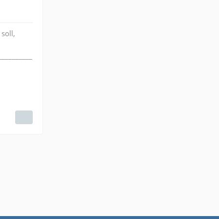
soll,
__________