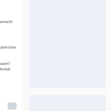
 gemacht
sberichte
swert?
kostet