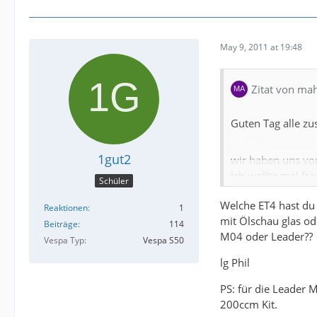
May 9, 2011 at 19:48
Zitat von ma
Guten Tag alle z
1gut2
wir haben uns vor
Ich wollte mal fr
Schüler
gemacht hat.
Welche ET4 hast du
Wünschenswert wä
Reaktionen
1
mit Ölschau glas od
Wenn möglich ein
Beiträge
114
M04 oder Leader??
Vespa Typ
Vespa S50
Hat einer von eu
lg Phil
Erfahrungsberich
PS: für die Leader 
was diese effekti
200ccm Kit.
Gibt es Tuningmö