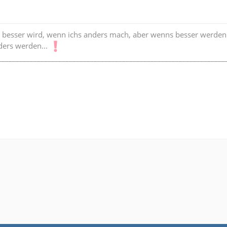
 besser wird, wenn ichs anders mach, aber wenns besser werden 
ders werden...
________________________________________________________________