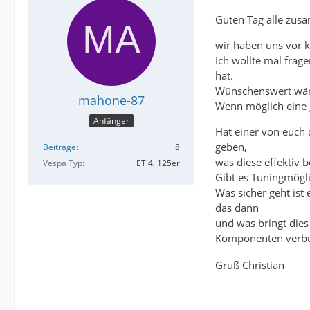
Guten Tag alle zus
wir haben uns vor k
Ich wollte mal frag
hat.
Wünschenswert wäre
mahone-87
Wenn möglich eine g
Anfänger
Hat einer von euch
geben,
Beiträge
8
was diese effektiv b
Vespa Typ
ET 4, 125er
Gibt es Tuningmögl
Was sicher geht ist
das dann
und was bringt die
Komponenten verb
Gruß Christian