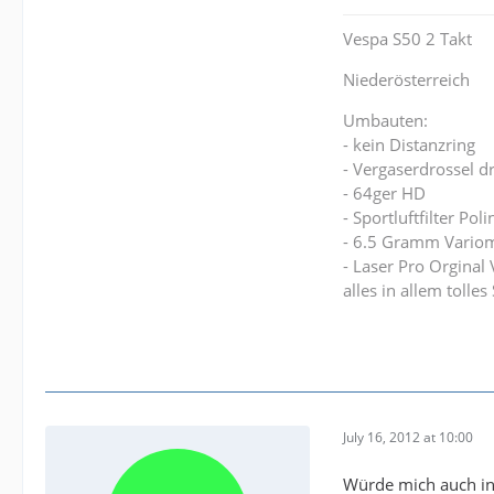
Was sicher geht i
kostet das dann
Vespa S50 2 Takt
und was bringt d
Gruß Christian
Niederösterreich
Komponenten ve
Umbauten:
- kein Distanzring
- Vergaserdrossel 
- 64ger HD
- Sportluftfilter Poli
- 6.5 Gramm Variom
- Laser Pro Orginal
alles in allem tolle
July 16, 2012 at 10:00
Würde mich auch in