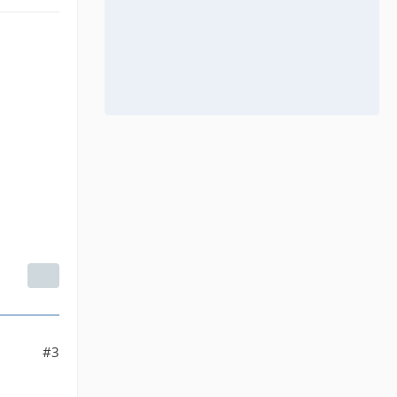
as
#3