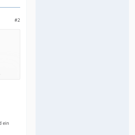
#2
g
d ein
enswert?