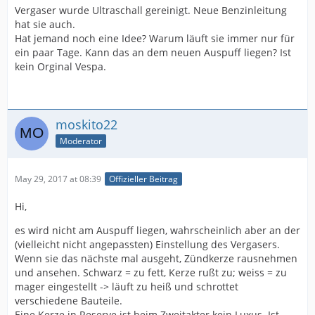
Vergaser wurde Ultraschall gereinigt. Neue Benzinleitung
hat sie auch.
Hat jemand noch eine Idee? Warum läuft sie immer nur für
ein paar Tage. Kann das an dem neuen Auspuff liegen? Ist
kein Orginal Vespa.
moskito22
Moderator
May 29, 2017 at 08:39
Offizieller Beitrag
Hi,
es wird nicht am Auspuff liegen, wahrscheinlich aber an der
(vielleicht nicht angepassten) Einstellung des Vergasers.
Wenn sie das nächste mal ausgeht, Zündkerze rausnehmen
und ansehen. Schwarz = zu fett, Kerze rußt zu; weiss = zu
mager eingestellt -> läuft zu heiß und schrottet
verschiedene Bauteile.
Eine Kerze in Reserve ist beim Zweitakter kein Luxus. Ist