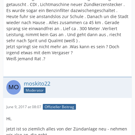
getauscht . CDI , Lichtmaschine neuer Zündkerzenstecker .
Es wurde sogar ein Benzinfilter dazwischengeschaltet .
Heute fuhr sie anstandslos zur Schule . Danach un die Stadt
wieder nach Hause . Alles zusammen ca 45 km . Gerade
sprang sie einwandfrei an . Lief ca . 300 Meter .Verliert
Leistung, nimmt kein Gas an . Und geht dann aus , riecht
sehr nach Sprit und Qualmt (weiß ) .
Jetzt springt sie nicht mehr an .Was kann es sein ? Doch
irgend etwas mit dem Vergaser ?
Weiß jemand Rat .?
moskito22
Moderator
June 9, 2017 at 08:07
Offizieller Beitrag
Hi,
jetzt ist so ziemlich alles von der Zündanlage neu - nehmen
wir also an, die geht...