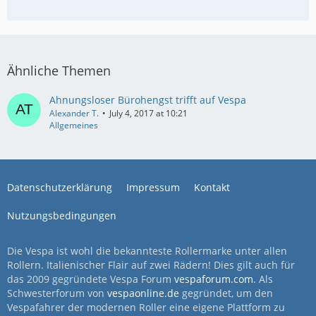
Ähnliche Themen
Ahnungsloser Bürohengst trifft auf Vespa
Alexander T.
July 4, 2017 at 10:21
Allgemeines
Datenschutzerklärung
Impressum
Kontakt
Nutzungsbedingungen
Die Vespa ist wohl die bekannteste Rollermarke unter allen
Rollern. Italienischer Flair auf zwei Rädern! Dies gilt auch für
das 2009 gegründete Vespa Forum
vespaforum.com
. Als
Schwesterforum von
vespaonline.de
gegründet, um den
Vespafahrer der modernen Roller eine eigene Plattform zu