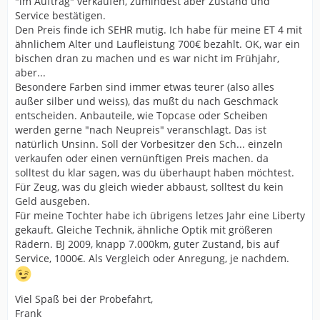
"im Auftrag" verkaufen, zumindest aber Zustand und
Service bestätigen.
Den Preis finde ich SEHR mutig. Ich habe für meine ET 4 mit
ähnlichem Alter und Laufleistung 700€ bezahlt. OK, war ein
bischen dran zu machen und es war nicht im Frühjahr,
aber...
Besondere Farben sind immer etwas teurer (also alles
außer silber und weiss), das mußt du nach Geschmack
entscheiden. Anbauteile, wie Topcase oder Scheiben
werden gerne "nach Neupreis" veranschlagt. Das ist
natürlich Unsinn. Soll der Vorbesitzer den Sch... einzeln
verkaufen oder einen vernünftigen Preis machen. da
solltest du klar sagen, was du überhaupt haben möchtest.
Für Zeug, was du gleich wieder abbaust, solltest du kein
Geld ausgeben.
Für meine Tochter habe ich übrigens letzes Jahr eine Liberty
gekauft. Gleiche Technik, ähnliche Optik mit größeren
Rädern. BJ 2009, knapp 7.000km, guter Zustand, bis auf
Service, 1000€. Als Vergleich oder Anregung, je nachdem.
Viel Spaß bei der Probefahrt,
Frank