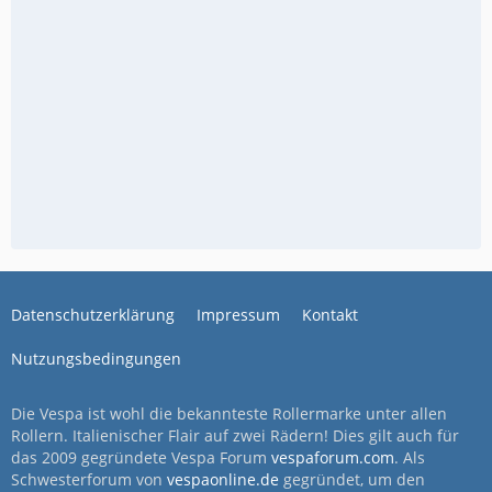
Datenschutzerklärung
Impressum
Kontakt
Nutzungsbedingungen
Die Vespa ist wohl die bekannteste Rollermarke unter allen
Rollern. Italienischer Flair auf zwei Rädern! Dies gilt auch für
das 2009 gegründete Vespa Forum
vespaforum.com
. Als
Schwesterforum von
vespaonline.de
gegründet, um den