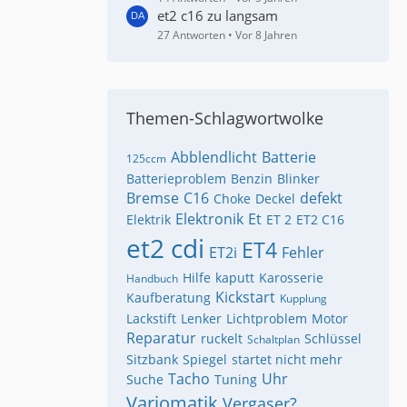
et2 c16 zu langsam
27 Antworten
Vor 8 Jahren
Themen-Schlagwortwolke
Abblendlicht
Batterie
125ccm
Batterieproblem
Benzin
Blinker
Bremse
C16
defekt
Choke
Deckel
Elektronik
Et
Elektrik
ET 2
ET2 C16
et2 cdi
ET4
ET2i
Fehler
Hilfe
kaputt
Karosserie
Handbuch
Kickstart
Kaufberatung
Kupplung
Lackstift
Lenker
Lichtproblem
Motor
Reparatur
ruckelt
Schlüssel
Schaltplan
Sitzbank
Spiegel
startet nicht mehr
Tacho
Uhr
Suche
Tuning
Variomatik
Vergaser?