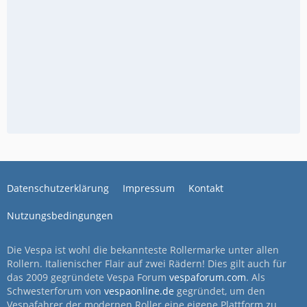
Datenschutzerklärung
Impressum
Kontakt
Nutzungsbedingungen
Die Vespa ist wohl die bekannteste Rollermarke unter allen
Rollern. Italienischer Flair auf zwei Rädern! Dies gilt auch für
das 2009 gegründete Vespa Forum
vespaforum.com
. Als
Schwesterforum von
vespaonline.de
gegründet, um den
Vespafahrer der modernen Roller eine eigene Plattform zu