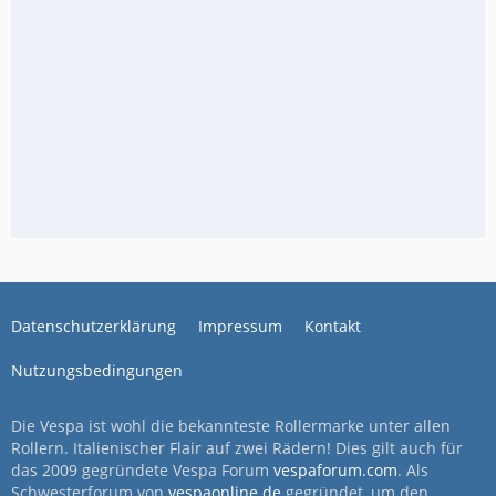
Datenschutzerklärung
Impressum
Kontakt
Nutzungsbedingungen
Die Vespa ist wohl die bekannteste Rollermarke unter allen
Rollern. Italienischer Flair auf zwei Rädern! Dies gilt auch für
das 2009 gegründete Vespa Forum
vespaforum.com
. Als
Schwesterforum von
vespaonline.de
gegründet, um den