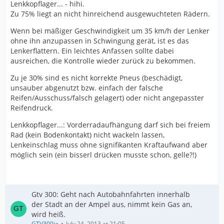
Lenkkopflager... - hihi.
Zu 75% liegt an nicht hinreichend ausgewuchteten Rädern.
Wenn bei mäßiger Geschwindigkeit um 35 km/h der Lenker
ohne ihn anzupassen in Schwingung gerät, ist es das
Lenkerflattern. Ein leichtes Anfassen sollte dabei
ausreichen, die Kontrolle wieder zurück zu bekommen.
Zu je 30% sind es nicht korrekte Pneus (beschädigt,
unsauber abgenutzt bzw. einfach der falsche
Reifen/Ausschuss/falsch gelagert) oder nicht angepasster
Reifendruck.
Lenkkopflager...: Vorderradaufhängung darf sich bei freiem
Rad (kein Bodenkontakt) nicht wackeln lassen,
Lenkeinschlag muss ohne signifikanten Kraftaufwand aber
möglich sein (ein bisserl drücken musste schon, gelle?!)
Gtv 300: Geht nach Autobahnfahrten innerhalb
der Stadt an der Ampel aus, nimmt kein Gas an,
wird heiß.
GTV300ie
July 24, 2013 at 21:05