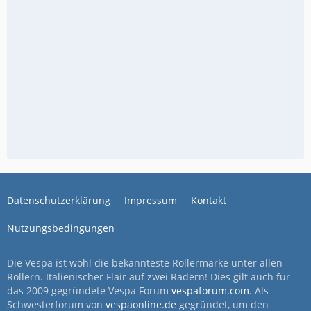
Datenschutzerklärung
Impressum
Kontakt
Nutzungsbedingungen
Die Vespa ist wohl die bekannteste Rollermarke unter allen
Rollern. Italienischer Flair auf zwei Rädern! Dies gilt auch für
das 2009 gegründete Vespa Forum
vespaforum.com
. Als
Schwesterforum von
vespaonline.de
gegründet, um den