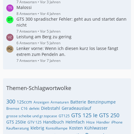
7 Antworten
Vor 3 Jahren
Malossi
8 Antworten
Vor 4 Jahren
GTS 300 spradischer Fehler: geht aus und startet dann
nicht
7 Antworten
Vor 5 Jahren
Leistung am Berg zu gering
6 Antworten
Vor 5 Jahren
Lenker vorne: Wenn ich diesen kurz los lasse fängt
extrem zum Pendeln an.
7 Antworten
Vor 7 Jahren
Themen-Schlagwortwolke
300
125ccm
Batterie
Benzinpumpe
Anzeigen
Armaturen
Diebstahl
Geradeauslauf
Bremse
C16
defekt
GTS 125 Ie
GTS 250
grosse scheibe und gr.topcase
GT125
GTS 250ie
Handbuch
Helmfach
GTV 125
Hitze
Händler
iPhone
klebrig
Kosten
Kühlwasser
Kaufberatung
Kontolllampe