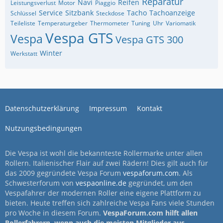
Reparatur
Navi
Reifen
Leistungsverlust
Motor
Piaggio
Service
Sitzbank
Tacho
Tachoanzeige
Schlüssel
Steckdose
Teileliste
Temperaturgeber
Thermometer
Tuning
Uhr
Variomatik
Vespa GTS
Vespa
Vespa GTS 300
Winter
Werkstatt
Datenschutzerklärung
Impressum
Kontakt
Nutzungsbedingungen
Die Vespa ist wohl die bekannteste Rollermarke unter allen
Rollern. Italienischer Flair auf zwei Rädern! Dies gilt auch für
das 2009 gegründete Vespa Forum
vespaforum.com
. Als
Schwesterforum von
vespaonline.de
gegründet, um den
Vespafahrer der modernen Roller eine eigene Plattform zu
bieten. Heute treffen sich zahlreiche Vespa Fans viele Stunden
pro Woche in diesem Forum.
VespaForum.com hilft allen
Rollerfahrern, wenn auch die meisten Mitglieder aus