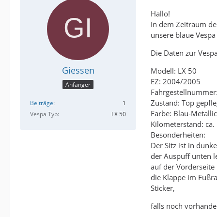
Hallo!
In dem Zeitraum der
unsere blaue Vespa 
Die Daten zur Vespa 
Giessen
Modell: LX 50
EZ: 2004/2005
Anfänger
Fahrgestellnumme
Zustand: Top gepfle
Beiträge
1
Farbe: Blau-Metalli
Vespa Typ
LX 50
Kilometerstand: ca.
Besonderheiten:
Der Sitz ist in dunke
der Auspuff unten l
auf der Vorderseite
die Klappe im Fußr
Sticker,
falls noch vorhande