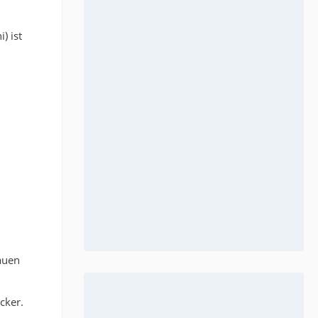
) ist
auen
cker.