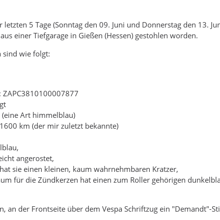
 letzten 5 Tage (Sonntag den 09. Juni und Donnerstag den 13. Juni
aus einer Tiefgarage in Gießen (Hessen) gestohlen worden.
sind wie folgt:
r: ZAPC3810100007877
gt
c (eine Art himmelblau)
 1600 km (der mir zuletzt bekannte)
lblau,
eicht angerostet,
 hat sie einen kleinen, kaum wahrnehmbaren Kratzer,
aum für die Zündkerzen hat einen zum Roller gehörigen dunkelbl
n, an der Frontseite über dem Vespa Schriftzug ein "Demandt"-Sti