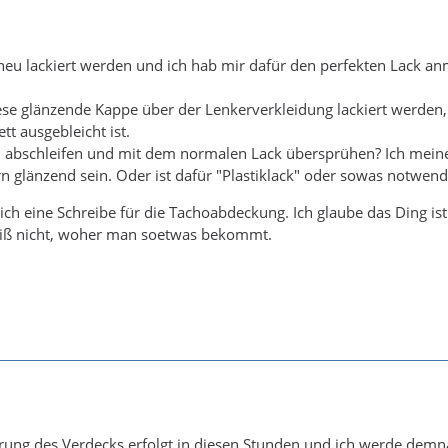
eu lackiert werden und ich hab mir dafür den perfekten Lack a
e glänzende Kappe über der Lenkerverkleidung lackiert werden,
t ausgebleicht ist.
h abschleifen und mit dem normalen Lack übersprühen? Ich meine 
rn glänzend sein. Oder ist dafür "Plastiklack" oder sowas notwend
h eine Schreibe für die Tachoabdeckung. Ich glaube das Ding ist
weiß nicht, woher man soetwas bekommt.
erung des Verdecks erfolgt in diesen Stunden und ich werde demn