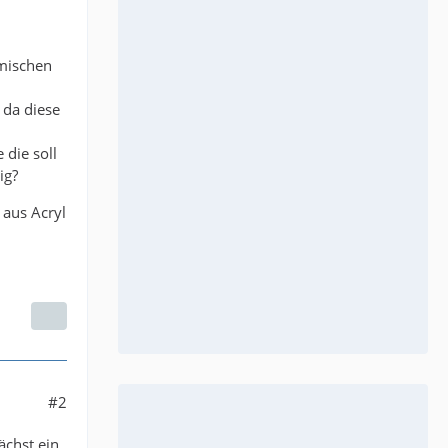
nmischen
 da diese
die soll
ig?
 aus Acryl
#2
ächst ein