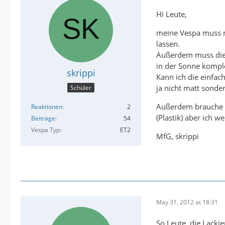
Hi Leute,
meine Vespa muss n
lassen.
Außerdem muss dies
in der Sonne komplet
skrippi
Kann ich die einfac
ja nicht matt sonde
Schüler
Außerdem brauche ic
Reaktionen
2
(Plastik) aber ich 
Beiträge
54
Vespa Typ
ET2
MfG, skrippi
May 31, 2012 at 18:31
So Leute, die Lacki