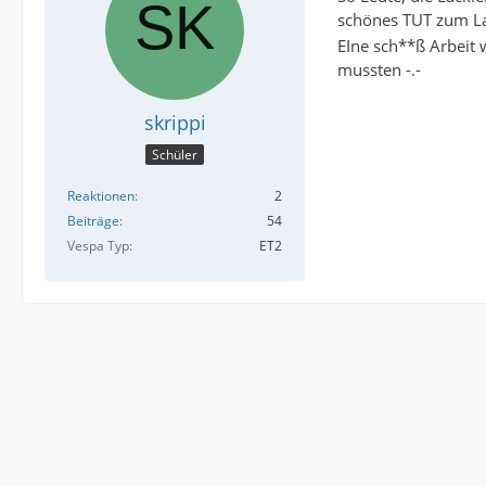
schönes TUT zum La
EIne sch**ß Arbeit 
mussten -.-
skrippi
Schüler
Reaktionen
2
Beiträge
54
Vespa Typ
ET2