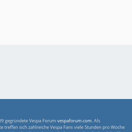
s 2009 gegründete Vespa Forum
vespaforum.com
. Als
e treffen sich zahlreiche Vespa Fans viele Stunden pro Woche