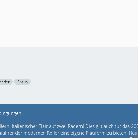
tleder
Braun
dingungen
lern. Italienischer Flair auf zwei Rädern! Dies gilt auch für da
ahrer der modernen Roller eine eigene Plattform zu bieten. Heut