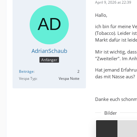
April 9, 2026 at 22:39
Hallo,
ich bin für meine V
(Tobacco). Leider i
Markt dafür ist lei
AdrianSchaub
Mir ist wichtig, da
"Zweiteiler". Im An
Anfänger
Hat jemand Erfahrun
Beiträge
2
das mit Nässe aus?
Vespa Typ
Vespa Notte
Danke euch schonm
Bilder