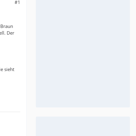
#1
n Braun
ll. Der
e sieht