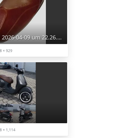
Bildschirmfoto 2026-04-09 um 22.26.55.png
8 × 929
8 × 1,114