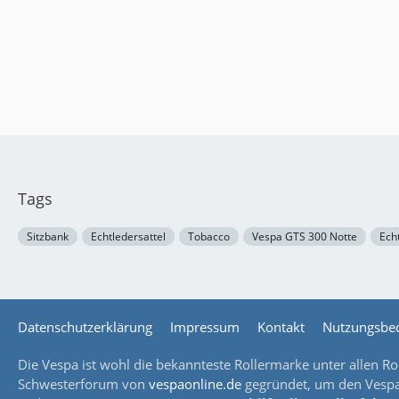
Tags
Sitzbank
Echtledersattel
Tobacco
Vespa GTS 300 Notte
Ech
Datenschutzerklärung
Impressum
Kontakt
Nutzungsbe
Die Vespa ist wohl die bekannteste Rollermarke unter allen Rol
Schwesterforum von
vespaonline.de
gegründet, um den Vespaf