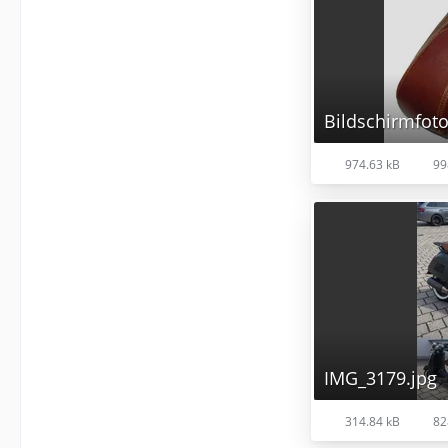
974.63 kB
99
IMG_3179.jpg
314.84 kB
82