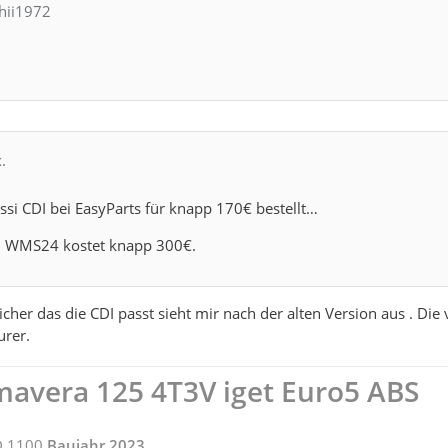
chii1972
.
ssi CDI bei EasyParts für knapp 170€ bestellt…
ei WMS24 kostet knapp 300€.
icher das die CDI passt sieht mir nach der alten Version aus . Die 
urer.
mavera 125 4T3V iget Euro5 ABS
MD 1100
Baujahr 2023