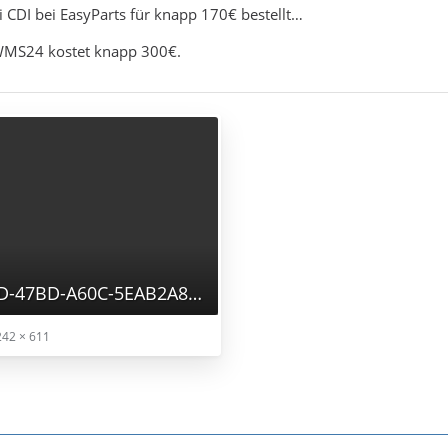
i CDI bei EasyParts für knapp 170€ bestellt…
 WMS24 kostet knapp 300€.
90E6D0E8-C37D-47BD-A60C-5EAB2A8F9D73.jpeg
242 × 611