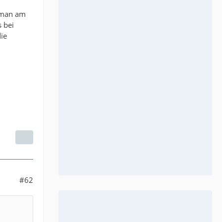
t man am
 bei
die
#62