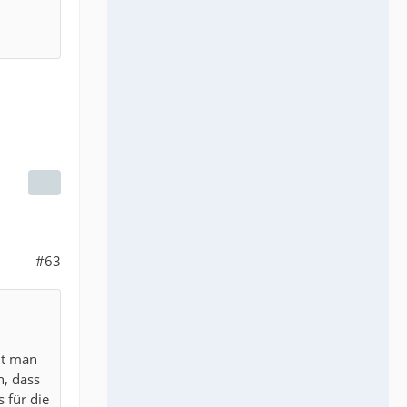
#63
nt man
n, dass
 für die