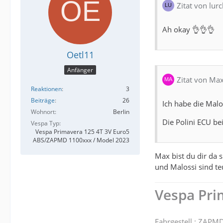
Zitat von lur
Ah okay 👌👌👌
Oetl11
Anfänger
Zitat von Max
Reaktionen
3
Beiträge
26
Ich habe die Malo
Wohnort
Berlin
Die Polini ECU b
Vespa Typ
Vespa Primavera 125 4T 3V Euro5
ABS/ZAPMD 1100xxx / Model 2023
Max bist du dir da s
und Malossi sind te
Vespa Pri
Fahrgestell.: ZAP