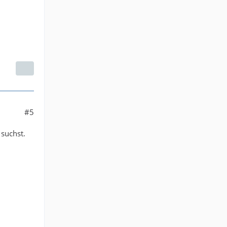
#5
suchst.
.