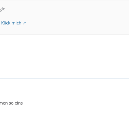
gle
?
Klick mich
en so eins