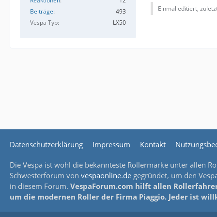
Reaktionen
12
Einmal editiert, zulet
Beiträge
493
Vespa Typ
LX50
Datenschutzerklärung
Impressum
Kontakt
Nutzungsbe
Die Vespa ist wohl die bekannteste Rollermarke unter allen Rol
Schwesterforum von
vespaonline.de
gegründet, um den Vespaf
in diesem Forum.
VespaForum.com hilft allen Rollerfahrer
um die modernen Roller der Firma Piaggio. Jeder ist wi