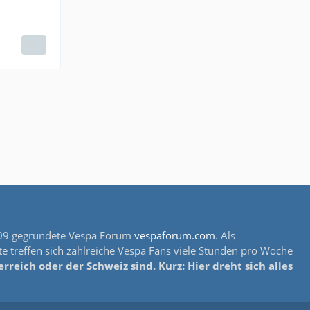
s 2009 gegründete Vespa Forum
vespaforum.com
. Als
e treffen sich zahlreiche Vespa Fans viele Stunden pro Woche
reich oder der Schweiz sind. Kurz: Hier dreht sich alles