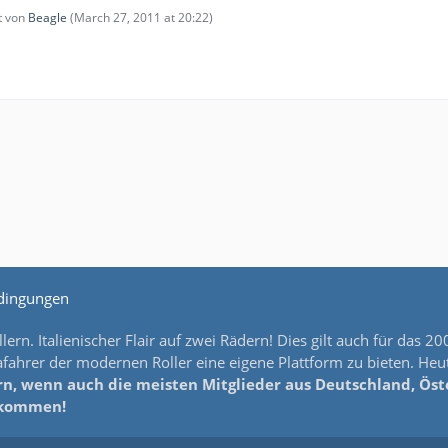
zt von
Beagle
(
March 27, 2011 at 20:22
)
dingungen
lern. Italienischer Flair auf zwei Rädern! Dies gilt auch für da
ahrer der modernen Roller eine eigene Plattform zu bieten. Heut
n, wenn auch die meisten Mitglieder aus Deutschland, Öster
llkommen!