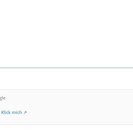
gle
?
Klick mich